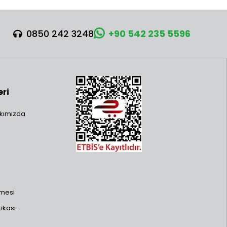
0850 242 3248
+90 542 235 5596
eri
kımızda
şmesi
ikası -