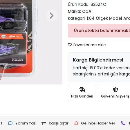
Ürün Kodu:
82524C
Marka:
CCA
Kategori:
1:64 Ölçek Model Ar
Ürün stokta bulunmamakt
Favorilerime ekle
Kargo Bilgilendirmesi
Haftaiçi 15.00’e kadar verilen
siparişleriniz ertesi gün kargo
Hızlı Gönderi
Güvenli Alışveriş
Et
Yorum Yaz
Karşılaştır
Gelince Haber Ver