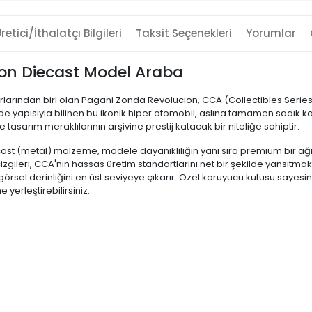
retici/İthalatçı Bilgileri
Taksit Seçenekleri
Yorumlar
on Diecast Model Araba
varlarından biri olan Pagani Zonda Revolucion, CCA (Collectibles Serie
e yapısıyla bilinen bu ikonik hiper otomobil, aslına tamamen sadık ka
 tasarım meraklılarının arşivine prestij katacak bir niteliğe sahiptir.
st (metal) malzeme, modele dayanıklılığın yanı sıra premium bir ağırlık
ik çizgileri, CCA'nın hassas üretim standartlarını net bir şekilde yansı
rsel derinliğini en üst seviyeye çıkarır. Özel koruyucu kutusu saye
 yerleştirebilirsiniz.