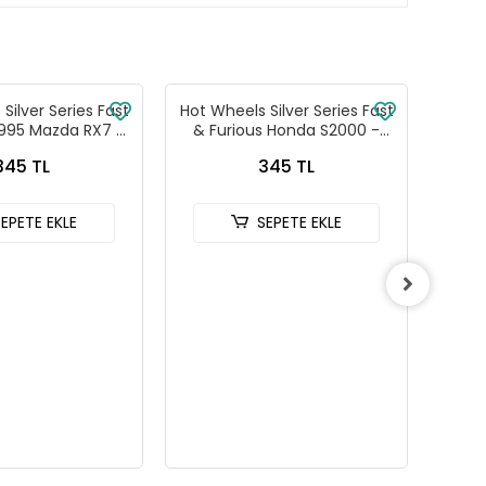
Silver Series Fast
Hot Wheels Silver Series Fast
Hot W
1995 Mazda RX7 -
& Furious Honda S2000 -
& Fu
88-JKX16
HNR88-JKX18
345 TL
345 TL
SEPETE EKLE
SEPETE EKLE