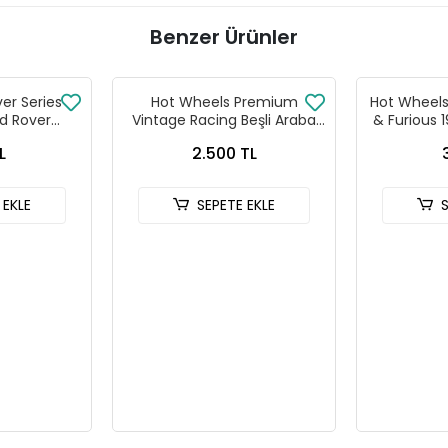
Benzer Ürünler
ver Series
Hot Wheels Premium
Hot Wheels 
d Rover
Vintage Racing Beşli Araba
& Furious 
 90
Seti FPY86 - 979T
HNR
L
2.500 TL
 EKLE
SEPETE EKLE