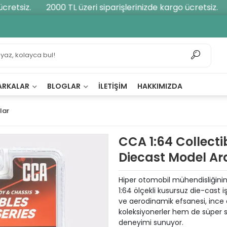
etsiz.
2000 TL üzeri siparişlerinizde kargo ücretsiz.
2
ARKALAR
BLOGLAR
İLETIŞIM
HAKKIMIZDA
lar
CCA 1:64 Collecti
Diecast Model A
Hiper otomobil mühendisliğinin
1:64 ölçekli kusursuz die-cast iş
ve aerodinamik efsanesi, ince 
koleksiyonerler hem de süper sp
deneyimi sunuyor.