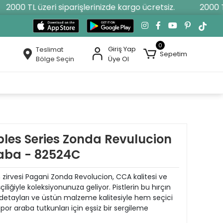
000 TL üzeri siparişlerinizde kargo ücretsiz.
2000 TL ü
0
Giriş Yap
Teslimat
Sepetim
Bölge Seçin
Üye Ol
bles Series Zonda Revulucion
raba - 82524C
 zirvesi Pagani Zonda Revolucion, CCA kalitesi ve
çiliğiyle koleksiyonunuza geliyor. Pistlerin bu hırçın
detayları ve üstün malzeme kalitesiyle hem seçici
or araba tutkunları için eşsiz bir sergileme