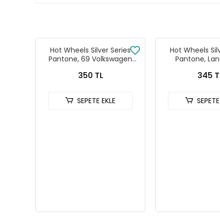
Hot Wheels Silver Series
Hot Wheels Sil
Pantone, 69 Volkswagen
Pantone, Lan
Squareback
Defender
350 TL
345 T
SEPETE EKLE
SEPETE