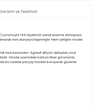
Garanti ve Teslimat
s) yorumuyla 1:64 ölçekli bir sanat eserine dönüşüyor.
lınarak mini dünyaya taşınmıştır. Hem yetişkin model
 hissi kazandırır. Agresif difüzör detayları, ince
tmaktadır. Gövde üzerindeki karbon fiber görünümlü
sinde bu nadide parçayı tozdan koruyarak güvenle