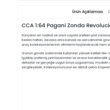
Ürün Açıklaması
Ü
CCA 1:64 Pagani Zonda Revoluci
Dünyanın en radikal ve sınırlı sayıda üretilen pist cana
Keskin hatları, devasa arka kanadı ve aerodinamik gövd
araç koleksiyonerlerinin vitrinlerini taçlandıracak hem de
Ürünün gövde üretiminde kullanılan yüksek kaliteli die-ca
işçilikle üretilmiş jant tasarımları ve aracın karakterist
detaylar ve gerçeğe uygun boya uygulaması, modelin gö
sergileyebilir, koleksiyonunuzun en dikkat çekici köşesine