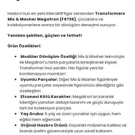
Hasbro’nun en yeni interaktif figür serisinden
Transformers
Mix & Masher Megatron (F9736)
, çocuklara ve
koleksiyonerlere sınırsız bir dönüşüm deneyimi sunuyor.
Yeniden şekillen, güçlen ve fethet!
Ürün Özellikleri:
Modüler Dönüşüm Özelliği:
Mix & Masher teknolojisi
ile Megatron’u farklı parçalarla birleştirerek kişisel
Transformer’ınızı yaratın. Her figürle yeni bir
kombinasyon mümkün!
Uyumlu Parçalar:
Diğer Mix & Masher figürleriyle
uyumlu parçalar sayesinde figürünüzü dilediğiniz gibi
özelleştirin.
Efsanevi Kötü Karakter:
Megatron’un karanlık
liderliğini yansıtan detaylı tasarımı ve güçlü duruşuyla
tam bir koleksiyon parçası.
Yaş Grubu:
5 yaş ve üzeri çocuklar için uygun, hem
eğitici hem eğlenceli.
Orijinal Hasbro Ürünü:
Dayanıklı malzeme kalitesi ve
lisanslı üretim güvencesiyle uzun süreli kullanım.