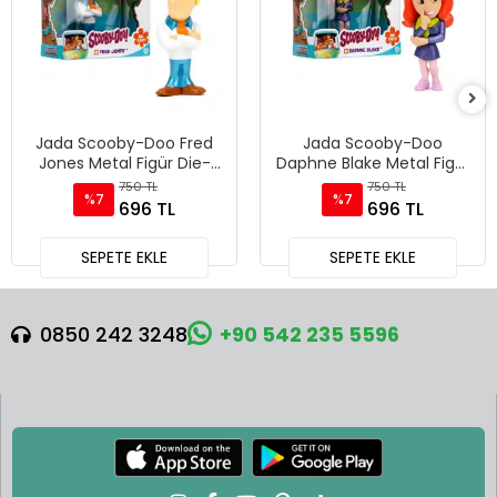
Jada Scooby-Doo Fred
Jada Scooby-Doo
Jones Metal Figür Die-
Daphne Blake Metal Figür
Cast Koleksiyonluk
Die-Cast Koleksiyonluk
750 TL
750 TL
%7
%7
Karakter - 85225
Karakter - 85225
696 TL
696 TL
SEPETE EKLE
SEPETE EKLE
0850 242 3248
+90 542 235 5596