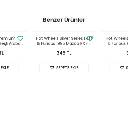
Benzer Ürünler
Premium
Hot Wheels Silver Series Fast
Hot Wheels 
Beşli Araba
& Furious 1995 Mazda RX7 -
& Furious
- 979T
HNR88-JKX16
Celica 
TL
345 TL
 EKLE
SEPETE EKLE