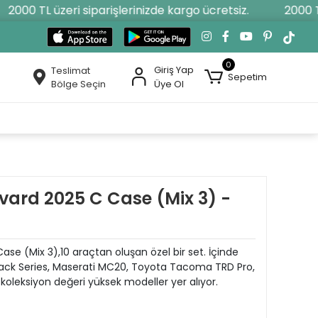
000 TL üzeri siparişlerinizde kargo ücretsiz.
2000 TL ü
0
Giriş Yap
Teslimat
Sepetim
Bölge Seçin
Üye Ol
vard 2025 C Case (Mix 3) -
se (Mix 3),10 araçtan oluşan özel bir set. İçinde
ck Series, Maserati MC20, Toyota Tacoma TRD Pro,
koleksiyon değeri yüksek modeller yer alıyor.