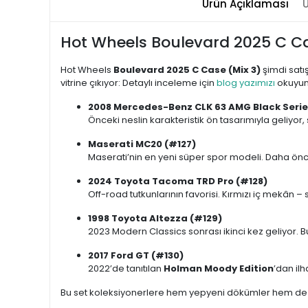
Ürün Açıklaması
Ü
Hot Wheels Boulevard 2025 C Cas
Hot Wheels
Boulevard 2025 C Case (Mix 3)
şimdi satış
vitrine çıkıyor: Detaylı inceleme için
blog yazımızı
okuyun
2008 Mercedes-Benz CLK 63 AMG Black Serie
Önceki neslin karakteristik ön tasarımıyla geliyor,
Maserati MC20 (#127)
Maserati’nin en yeni süper spor modeli. Daha önc
2024 Toyota Tacoma TRD Pro (#128)
Off-road tutkunlarının favorisi. Kırmızı iç mekân
1998 Toyota Altezza (#129)
2023 Modern Classics sonrası ikinci kez geliyor. 
2017 Ford GT (#130)
2022’de tanıtılan
Holman Moody Edition
’dan il
Bu set koleksiyonerlere hem yepyeni dökümler hem de