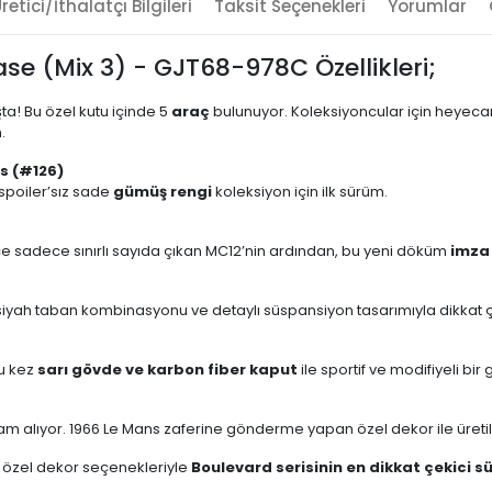
retici/İthalatçı Bilgileri
Taksit Seçenekleri
Yorumlar
e (Mix 3) - GJT68-978C Özellikleri;
ta! Bu özel kutu içinde 5
araç
bulunuyor. Koleksiyoncular için heyecan
.
s (#126)
 spoiler’sız sade
gümüş rengi
koleksiyon için ilk sürüm.
e sadece sınırlı sayıda çıkan MC12’nin ardından, bu yeni döküm
imza
 – siyah taban kombinasyonu ve detaylı süspansiyon tasarımıyla dikkat 
Bu kez
sarı gövde ve karbon fiber kaput
ile sportif ve modifiyeli bi
ham alıyor. 1966 Le Mans zaferine gönderme yapan özel dekor ile üreti
 özel dekor seçenekleriyle
Boulevard serisinin en dikkat çekici s