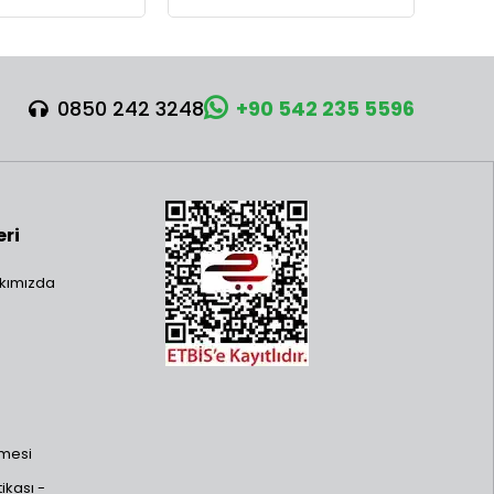
0850 242 3248
+90 542 235 5596
eri
kımızda
şmesi
ikası -