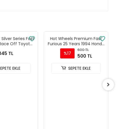
Silver Series Fast
Hot Wheels Premium Fast
Hot
 Race Off Toyota
Furious 25 Years 1994 Honda
1970
- HNR88-JKX15
DEL SOL - HNW46 - JHW63
600 TL
345 TL
%17
500 TL
SEPETE EKLE
SEPETE EKLE