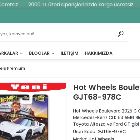
etsiz.
2000 TL üzeri siparişlerinizde kargo ücretsiz.
2
ARKALAR
BLOGLAR
İLETIŞIM
HAKKIMIZDA
els Premium
Hot Wheels Boule
GJT68-978C
Hot Wheels Boulevard 2025 C Ca
Mercedes-Benz CLK 63 AMG Bla
Toyota Altezza ve Ford GT gibi 
Ürün Kodu:
GJT68-978C
Marka:
Hot Wheels