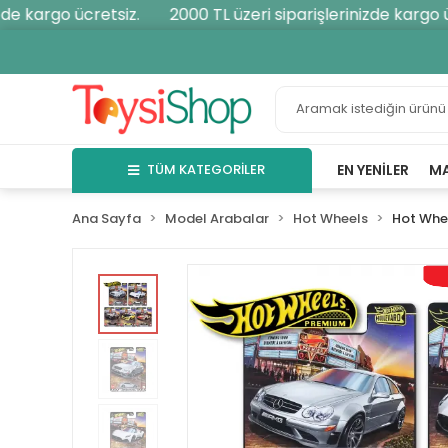
e kargo ücretsiz.
2000 TL üzeri siparişlerinizde kargo ücr
TÜM KATEGORİLER
EN YENILER
M
Ana Sayfa
Model Arabalar
Hot Wheels
Hot Whe