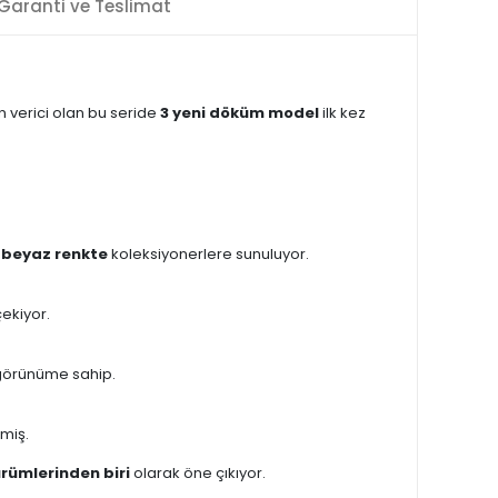
Garanti ve Teslimat
 verici olan bu seride
3 yeni döküm model
ilk kez
 beyaz renkte
koleksiyonerlere sunuluyor.
çekiyor.
r görünüme sahip.
lmiş.
ürümlerinden biri
olarak öne çıkıyor.