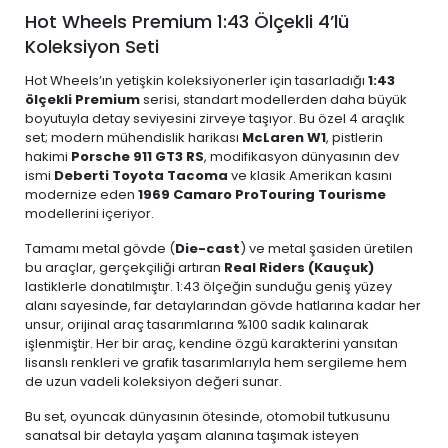
Hot Wheels Premium 1:43 Ölçekli 4’lü
Koleksiyon Seti
Hot Wheels’ın yetişkin koleksiyonerler için tasarladığı
1:43
ölçekli Premium
serisi, standart modellerden daha büyük
boyutuyla detay seviyesini zirveye taşıyor. Bu özel 4 araçlık
set; modern mühendislik harikası
McLaren W1
, pistlerin
hakimi
Porsche 911 GT3 RS
, modifikasyon dünyasının dev
ismi
Deberti Toyota Tacoma
ve klasik Amerikan kasını
modernize eden
1969 Camaro ProTouring Tourisme
modellerini içeriyor.
Tamamı metal gövde (
Die-cast
) ve metal şasiden üretilen
bu araçlar, gerçekçiliği artıran
Real Riders (Kauçuk)
lastiklerle donatılmıştır. 1:43 ölçeğin sunduğu geniş yüzey
alanı sayesinde, far detaylarından gövde hatlarına kadar her
unsur, orijinal araç tasarımlarına %100 sadık kalınarak
işlenmiştir. Her bir araç, kendine özgü karakterini yansıtan
lisanslı renkleri ve grafik tasarımlarıyla hem sergileme hem
de uzun vadeli koleksiyon değeri sunar.
Bu set, oyuncak dünyasının ötesinde, otomobil tutkusunu
sanatsal bir detayla yaşam alanına taşımak isteyen