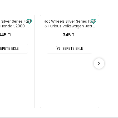
Silver Series Fast
Hot Wheels Silver Series Fast
Hot W
s Honda S2000 -
& Furious Volkswagen Jetta
& Fu
88-JKX18
MK3 - HNR88-JKX17
C
345 TL
345 TL
SEPETE EKLE
SEPETE EKLE