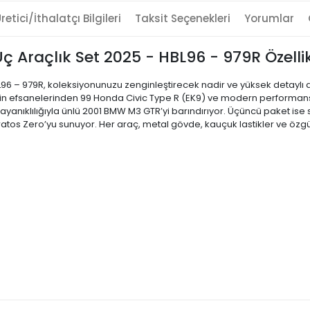
retici/İthalatçı Bilgileri
Taksit Seçenekleri
Yorumlar
ç Araçlık Set 2025 - HBL96 - 979R Özellik
L96 – 979R, koleksiyonunuzu zenginleştirecek nadir ve yüksek detaylı
iğinin efsanelerinden 99 Honda Civic Type R (EK9) ve modern performansın
ayanıklılığıyla ünlü 2001 BMW M3 GTR’yi barındırıyor. Üçüncü paket is
atos Zero’yu sunuyor. Her araç, metal gövde, kauçuk lastikler ve özgü