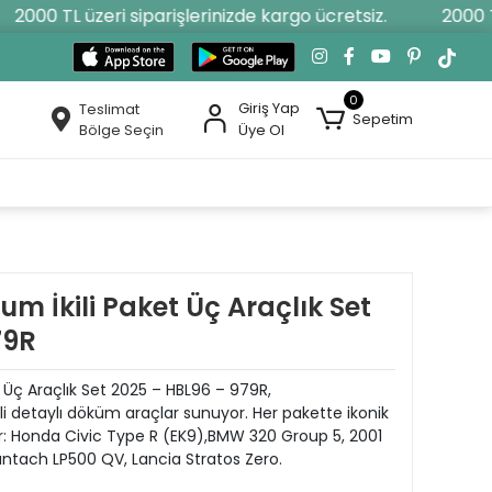
2000 TL üzeri siparişlerinizde kargo ücretsiz.
2000 TL 
0
Giriş Yap
Teslimat
Sepetim
Bölge Seçin
Üye Ol
m İkili Paket Üç Araçlık Set
79R
 Üç Araçlık Set 2025 – HBL96 – 979R,
kli detaylı döküm araçlar sunuyor. Her pakette ikonik
or: Honda Civic Type R (EK9),BMW 320 Group 5, 2001
tach LP500 QV, Lancia Stratos Zero.