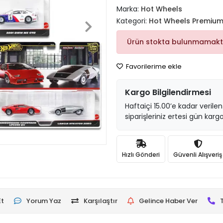
Marka:
Hot Wheels
Kategori:
Hot Wheels Premiu
Ürün stokta bulunmamakt
Favorilerime ekle
Kargo Bilgilendirmesi
Haftaiçi 15.00’e kadar verilen
siparişleriniz ertesi gün kargo
Hızlı Gönderi
Güvenli Alışveriş
Et
Yorum Yaz
Karşılaştır
Gelince Haber Ver