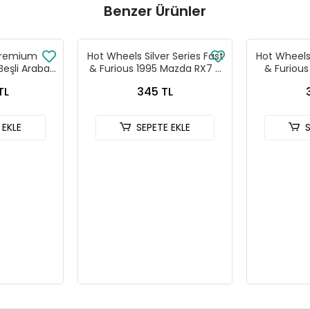
Benzer Ürünler
Premium
Hot Wheels Silver Series Fast
Hot Wheels 
Beşli Araba
& Furious 1995 Mazda RX7 -
& Furiou
- 979T
HNR88-JKX16
HNR
TL
345 TL
 EKLE
SEPETE EKLE