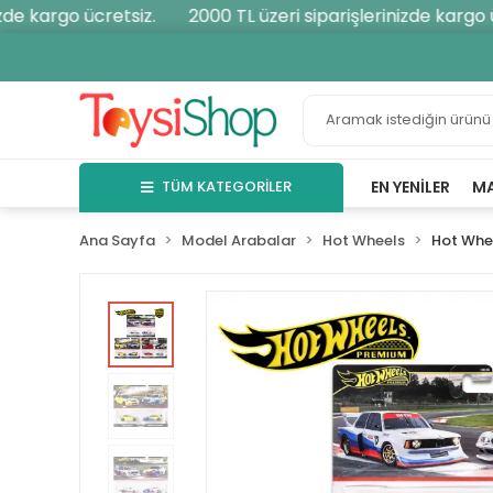
e kargo ücretsiz.
2000 TL üzeri siparişlerinizde kargo ücr
TÜM KATEGORİLER
EN YENILER
M
Ana Sayfa
Model Arabalar
Hot Wheels
Hot Whe