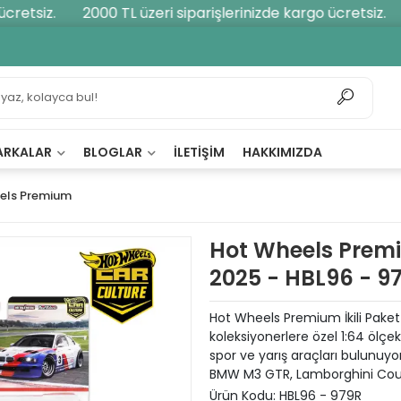
etsiz.
2000 TL üzeri siparişlerinizde kargo ücretsiz.
ARKALAR
BLOGLAR
İLETIŞIM
HAKKIMIZDA
els Premium
Hot Wheels Premiu
2025 - HBL96 - 9
Hot Wheels Premium İkili Paket
koleksiyonerlere özel 1:64 ölçe
spor ve yarış araçları bulunuy
BMW M3 GTR, Lamborghini Coun
Ürün Kodu:
HBL96 - 979R