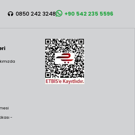
0850 242 3248
+90 542 235 5596
eri
kımızda
şmesi
ikası -