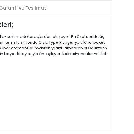
Garanti ve Teslimat
leri;
 die-cast model araçlardan oluşuyor. Bu özel seride üç
 temsilcisi Honda Civic Type R’yi içeriyor. İkinci paket,
e süper otomobil dünyasının yıldızı Lamborghini Countach
n boya detaylarıyla öne çıkıyor. Koleksiyoncular ve Hot