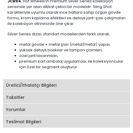
JCB94
, Hot Wheels’ın Premium Silver Series koleksiyon
serisinde yer alan dikkat çekici bir modeldir. Sling Shot
karakteriyle uyumlu olarak ince hatlara sahip özgün gövde
formu, krom kaplama efektleri ve detaylı jant-şasi çalışmaları
ile koleksiyon vitrininizde öne çıkar.
Silver Series dizisi, standart modellerden farklı olarak;
metal gövde + metal şasi (metal/metal) yapısı,
yüksek detaylı baskılar ve tampon çizimleri,
özel jant tasarımları,
premium kart ambalaj uygulaması, ile koleksiyoncular
için özel bir segment oluşturur.
Üretici/İthalatçı Bilgileri
Taksitler
Yorumlar
Teslimat Bilgileri