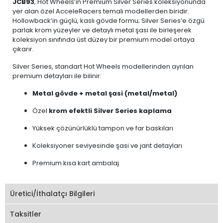
JCB93
, Hot Wheels’ın Premium Silver Series koleksiyonunda
yer alan özel AcceleRacers temalı modellerden biridir.
Hollowback’in güçlü, kaslı gövde formu; Silver Series’e özgü
parlak krom yüzeyler ve detaylı metal şasi ile birleşerek
koleksiyon sınıfında üst düzey bir premium model ortaya
çıkarır.
Silver Series, standart Hot Wheels modellerinden ayrılan
premium detayları ile bilinir:
Metal gövde + metal şasi (metal/metal)
Özel
krom efektli Silver Series kaplama
Yüksek çözünürlüklü tampon ve far baskıları
Koleksiyoner seviyesinde şasi ve jant detayları
Premium kısa kart ambalaj
Üretici/İthalatçı Bilgileri
Taksitler