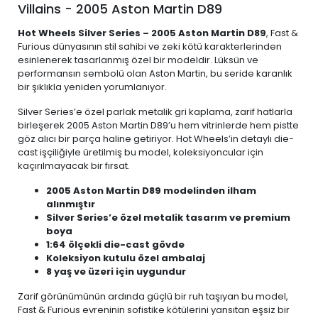
Villains - 2005 Aston Martin D89
Hot Wheels Silver Series – 2005 Aston Martin D89
, Fast &
Furious dünyasının stil sahibi ve zeki kötü karakterlerinden
esinlenerek tasarlanmış özel bir modeldir. Lüksün ve
performansın sembolü olan Aston Martin, bu seride karanlık
bir şıklıkla yeniden yorumlanıyor.
Silver Series’e özel parlak metalik gri kaplama, zarif hatlarla
birleşerek 2005 Aston Martin D89’u hem vitrinlerde hem pistte
göz alıcı bir parça haline getiriyor. Hot Wheels’in detaylı die-
cast işçiliğiyle üretilmiş bu model, koleksiyoncular için
kaçırılmayacak bir fırsat.
2005 Aston Martin D89 modelinden ilham
alınmıştır
Silver Series’e özel metalik tasarım ve premium
boya
1:64 ölçekli die-cast gövde
Koleksiyon kutulu özel ambalaj
8 yaş ve üzeri için uygundur
Zarif görünümünün ardında güçlü bir ruh taşıyan bu model,
Fast & Furious evreninin sofistike kötülerini yansıtan eşsiz bir