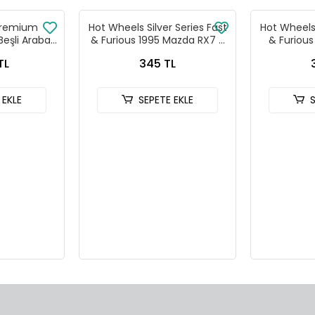
Premium
Hot Wheels Silver Series Fast
Hot Wheels 
Beşli Araba
& Furious 1995 Mazda RX7 -
& Furiou
- 979T
HNR88-JKX16
HNR
TL
345 TL
 EKLE
SEPETE EKLE