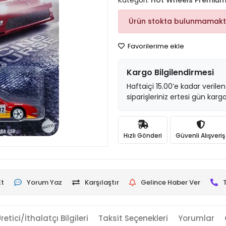
Kategori:
Hot Wheels Premiu
Ürün stokta bulunmamakt
Favorilerime ekle
Kargo Bilgilendirmesi
Haftaiçi 15.00’e kadar verilen
siparişleriniz ertesi gün kargo
Hızlı Gönderi
Güvenli Alışveriş
Et
Yorum Yaz
Karşılaştır
Gelince Haber Ver
retici/İthalatçı Bilgileri
Taksit Seçenekleri
Yorumlar