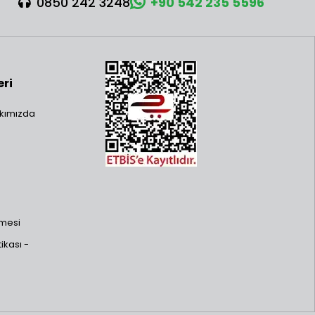
0850 242 3248
+90 542 235 5596
eri
kımızda
şmesi
ikası -