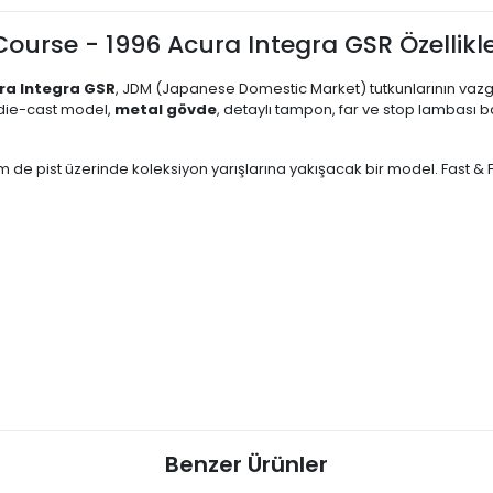
Course - 1996 Acura Integra GSR Özellikle
ura Integra GSR
, JDM (Japanese Domestic Market) tutkunlarının vazg
u die-cast model,
metal gövde
, detaylı tampon, far ve stop lambası ba
 de pist üzerinde koleksiyon yarışlarına yakışacak bir model. Fast & F
Benzer Ürünler