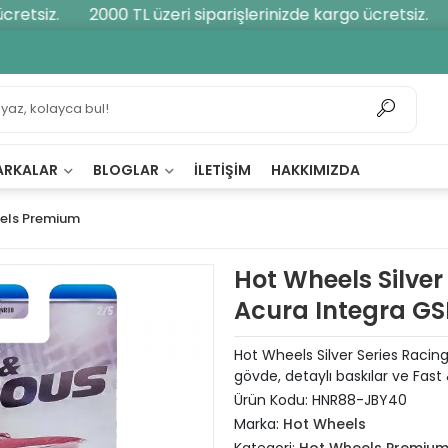
etsiz.
2000 TL üzeri siparişlerinizde kargo ücretsiz.
2
ARKALAR
BLOGLAR
İLETIŞIM
HAKKIMIZDA
els Premium
Hot Wheels Silver
Acura Integra GS
Hot Wheels Silver Series Racin
gövde, detaylı baskılar ve Fast 
Ürün Kodu:
HNR88-JBY40
Marka:
Hot Wheels