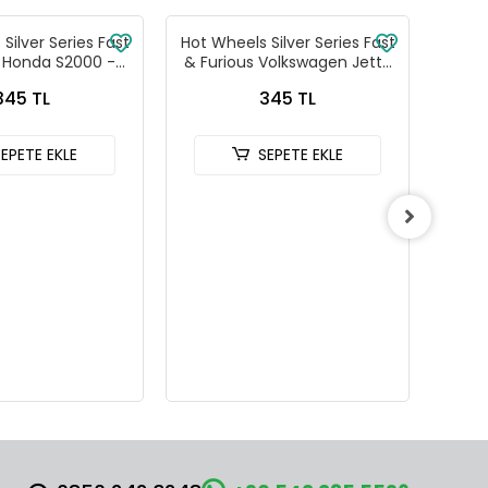
Silver Series Fast
Hot Wheels Silver Series Fast
Hot W
s Honda S2000 -
& Furious Volkswagen Jetta
& Fu
88-JKX18
MK3 - HNR88-JKX17
C
345 TL
345 TL
SEPETE EKLE
SEPETE EKLE