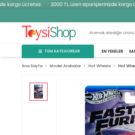
e kargo ücretsiz.
2000 TL üzeri siparişlerinizde kargo ücr
TÜM KATEGORİLER
EN YENILER
M
Ana Sayfa
Model Arabalar
Hot Wheels
Hot Whe