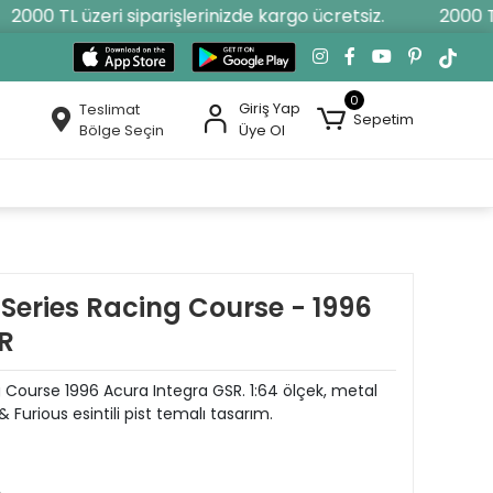
000 TL üzeri siparişlerinizde kargo ücretsiz.
2000 TL ü
0
Giriş Yap
Teslimat
Sepetim
Bölge Seçin
Üye Ol
 Series Racing Course - 1996
R
g Course 1996 Acura Integra GSR. 1:64 ölçek, metal
& Furious esintili pist temalı tasarım.