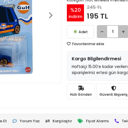
Kategori:
Hot Wheels Premiu
245 TL
%20
195 TL
indirim
Adet
Favorilerime ekle
Kargo Bilgilendirmesi
Haftaiçi 15.00’e kadar verilen
siparişleriniz ertesi gün kargo
Hızlı Gönderi
Güvenli Alışveriş
e Et
Yorum Yaz
Karşılaştır
Fiyat Alarmı
Tel