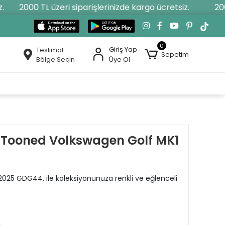
2000 TL üzeri siparişlerinizde kargo ücretsiz.
2000 
0
Giriş Yap
Teslimat
Sepetim
Bölge Seçin
Üye Ol
r Tooned Volkswagen Golf MK1
2025 GDG44, ile koleksiyonunuza renkli ve eğlenceli