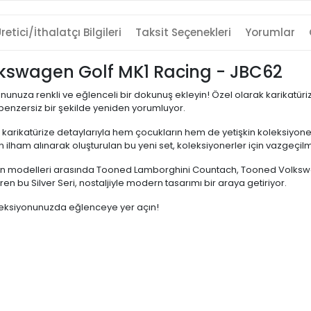
retici/İthalatçı Bilgileri
Taksit Seçenekleri
Yorumlar
lkswagen Golf MK1 Racing - JBC62
unuza renkli ve eğlenceli bir dokunuş ekleyin! Özel olarak karikatüriz
benzersiz bir şekilde yeniden yorumluyor.
ve karikatürize detaylarıyla hem çocukların hem de yetişkin koleksiyone
lham alınarak oluşturulan bu yeni set, koleksiyonerler için vazgeçi
gören modelleri arasında Tooned Lamborghini Countach, Tooned Volks
 bu Silver Seri, nostaljiyle modern tasarımı bir araya getiriyor.
leksiyonunuzda eğlenceye yer açın!