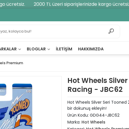
 ücretsiz.
2000 TL üzeri siparişlerinizde kargo ücretsiz.
ARKALAR
BLOGLAR
İLETIŞIM
HAKKIMIZDA
els Premium
Hot Wheels Silve
Racing - JBC62
Hot Wheels Silver Seri Tooned 
bir dokunuş ekleyin!
Ürün Kodu:
GDG44-JBC62
Marka:
Hot Wheels