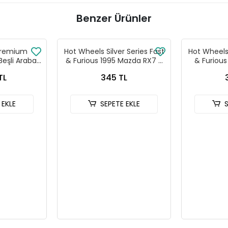
Benzer Ürünler
Premium
Hot Wheels Silver Series Fast
Hot Wheels 
Beşli Araba
& Furious 1995 Mazda RX7 -
& Furiou
- 979T
HNR88-JKX16
HNR
TL
345 TL
 EKLE
SEPETE EKLE