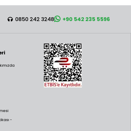
0850 242 3248
+90 542 235 5596
eri
kımızda
şmesi
ikası -