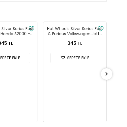
Silver Series Fast
Hot Wheels Silver Series Fast
Hot W
s Honda S2000 -
& Furious Volkswagen Jetta
& Fu
88-JKX18
MK3 - HNR88-JKX17
C
345 TL
345 TL
SEPETE EKLE
SEPETE EKLE