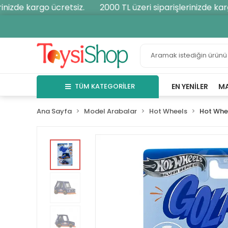
izde kargo ücretsiz.
2000 TL üzeri siparişlerinizde kargo
TÜM KATEGORİLER
EN YENILER
M
Ana Sayfa
Model Arabalar
Hot Wheels
Hot Whe