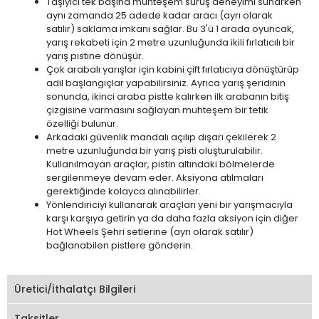
Taşıyıcı tek başına muhteşem sürüş deneyimi sunarken
aynı zamanda 25 adede kadar aracı (ayrı olarak
satılır) saklama imkanı sağlar. Bu 3'ü 1 arada oyuncak,
yarış rekabeti için 2 metre uzunluğunda ikili fırlatıcılı bir
yarış pistine dönüşür.
Çok arabalı yarışlar için kabini çift fırlatıcıya dönüştürüp
adil başlangıçlar yapabilirsiniz. Ayrıca yarış şeridinin
sonunda, ikinci araba pistte kalırken ilk arabanın bitiş
çizgisine varmasını sağlayan muhteşem bir tetik
özelliği bulunur.
Arkadaki güvenlik mandalı açılıp dışarı çekilerek 2
metre uzunluğunda bir yarış pisti oluşturulabilir.
Kullanılmayan araçlar, pistin altındaki bölmelerde
sergilenmeye devam eder. Aksiyona atılmaları
gerektiğinde kolayca alınabilirler.
Yönlendiriciyi kullanarak araçları yeni bir yarışmacıyla
karşı karşıya getirin ya da daha fazla aksiyon için diğer
Hot Wheels Şehri setlerine (ayrı olarak satılır)
bağlanabilen pistlere gönderin.
Üretici/İthalatçı Bilgileri
Taksitler