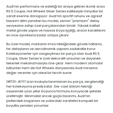
Audi'nin performans ve estetiği bir araya getiren ikonik aracı
RS 5 Coupe, Hot Wheels Silver Series kalitesiyle minyatür bir
sanat eserine dönüşüyor. Audi’nin sportif ruhunu ve agresif
tasarım dilini yansıtan bu model, serinin "premium" detay
seviyesine sahip özel parçalarından biridir. Yüksek kaliteli
metal gövde yapısı ve hassas boya işçiliği, aracın karakterini
en ince ayrıntısına kadar ortaya çıkarır.
Bu özel model, markanın imza niteliğindeki gövde hatlarını,
far detaylarını ve aerodinamik yapısını sadakatle korur.
Koleksiyonerler için vazgeçilmez bir parça olan Audi RS 5
Coupe, Silver Series’e özel dekoratif unsurları ve dayanıklı
tekerlek mekanizmasıyla öne çıkar. Hem modern otomobil
tutkunları hem de Hot Wheels dünyasında Audi mirasına
değer verenler için ideal bir tercih sunar.
GRT01-JKY17 ürün koduyla tanımlanan bu parça, sergilendiği
her koleksiyona prestij katar. Die-cast döküm tekniği
sayesinde uzun yıllar boyunca formunu koruyacak şekilde
üretilmiştir. Minimalist ancak güçlü tasarımı, Audi’nin
pistlerdeki başarısını ve yollardaki zarafetini kompakt bir
boyutta yeniden yorumlar.