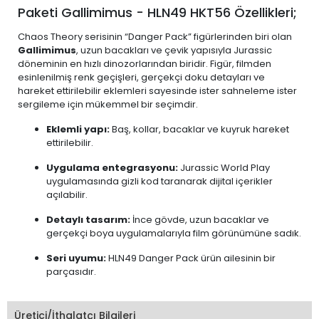
Paketi Gallimimus - HLN49 HKT56 Özellikleri;
Chaos Theory serisinin “Danger Pack” figürlerinden biri olan
Gallimimus
, uzun bacakları ve çevik yapısıyla Jurassic
döneminin en hızlı dinozorlarından biridir. Figür, filmden
esinlenilmiş renk geçişleri, gerçekçi doku detayları ve
hareket ettirilebilir eklemleri sayesinde ister sahneleme ister
sergileme için mükemmel bir seçimdir.
Eklemli yapı:
Baş, kollar, bacaklar ve kuyruk hareket
ettirilebilir.
Uygulama entegrasyonu:
Jurassic World Play
uygulamasında gizli kod taranarak dijital içerikler
açılabilir.
Detaylı tasarım:
İnce gövde, uzun bacaklar ve
gerçekçi boya uygulamalarıyla film görünümüne sadık.
Seri uyumu:
HLN49 Danger Pack ürün ailesinin bir
parçasıdır.
Üretici/İthalatçı Bilgileri