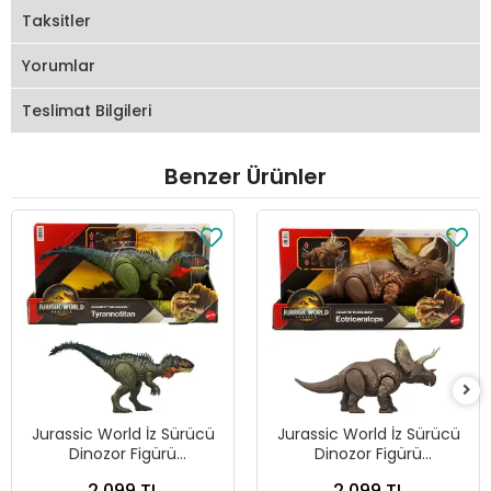
Taksitler
Yorumlar
Teslimat Bilgileri
Benzer Ürünler
Jurassic World İz Sürücü
Jurassic World İz Sürücü
Dinozor Figürü
Dinozor Figürü
Tyrannotitan JCL75
Eotriceratops JGB93
2.099 TL
2.099 TL