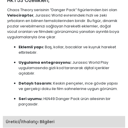
HKT53 Özellikleri;
Chaos Theory serisinin “Danger Pack” figürlerinden biri olan
Velociraptor
, Jurassic World evrenindeki hızlı ve zeki
yırtıcıların en bilinen temsilcilerinden biridir. Bu figür, dinamik
pozlar verebilmenizi sağlayan hareketli eklemler, doğal
vücut oranları ve filmdeki görünümünü yansıtan ayrıntılı boya
uygulamalarıyla öne çıkar.
Eklemli yapı:
Baş, kollar, bacaklar ve kuyruk hareket
ettirilebilir.
Uygulama entegrasyonu:
Jurassic World Play
uygulamasında gizli kod taranarak dijital içerikler
açılabilir.
Detaylı tasarım:
Keskin pençeler, ince gövde yapısı
ve gerçekçi doku ile film sahnelerine uygun görünüm.
Seri uyumu:
HLN49 Danger Pack ürün ailesinin bir
parçasıdır.
Üretici/İthalatçı Bilgileri