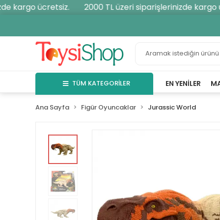
e kargo ücretsiz.
2000 TL üzeri siparişlerinizde kargo üc
TÜM KATEGORİLER
EN YENILER
M
Ana Sayfa
Figür Oyuncaklar
Jurassic World