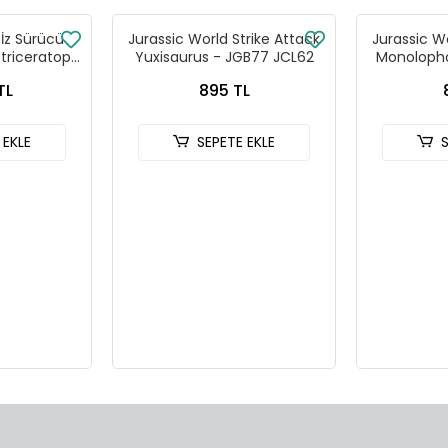
 İz Sürücü
Jurassic World Strike Attack
Jurassic Wo
otriceratops
Yuxisaurus - JGB77 JCL62
Monolopho
3
TL
895 TL
 EKLE
SEPETE EKLE