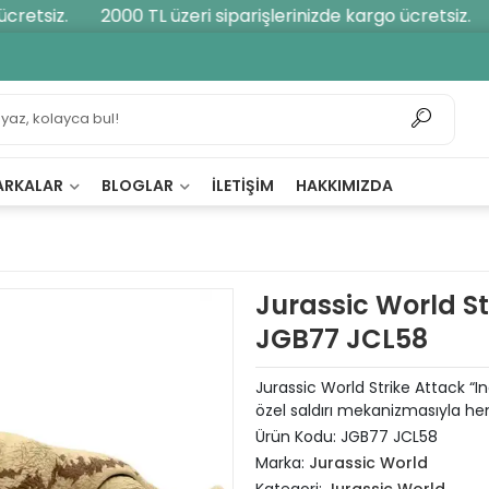
retsiz.
2000 TL üzeri siparişlerinizde kargo ücretsiz.
ARKALAR
BLOGLAR
İLETIŞIM
HAKKIMIZDA
Jurassic World St
JGB77 JCL58
Jurassic World Strike Attack “In
özel saldırı mekanizmasıyla he
Ürün Kodu:
JGB77 JCL58
Marka:
Jurassic World