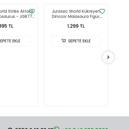
rld Strike Attack
Jurassic World Kükreyen
Jur
saurus - JGB77
Dinozor Maiasaura Figür,
Din
JCL60
JGC82
895 TL
1.299 TL
SEPETE EKLE
SEPETE EKLE