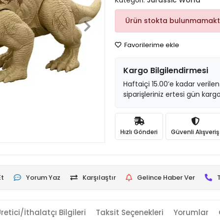
Kategori:
Jurassic World
Ürün stokta bulunmamakt
Favorilerime ekle
Kargo Bilgilendirmesi
Haftaiçi 15.00’e kadar verilen
siparişleriniz ertesi gün kargo
Hızlı Gönderi
Güvenli Alışveriş
Et
Yorum Yaz
Karşılaştır
Gelince Haber Ver
retici/İthalatçı Bilgileri
Taksit Seçenekleri
Yorumlar