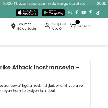
2000 TL üzeri siparişlerinizde kargo ücretsiz.
2000 TL 
0
Giriş Yap
Teslimat
Sepetim
Bölge Seçin
Üye Ol
rike Attack Inostrancevia -
ostrancevia” figürü; keskin dişleri, eklemli yapısı ve
m oyun hem koleksiyon için ideal.