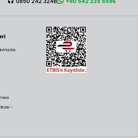
0850 242 3248
+90 542 235 5596
eri
kımızda
şmesi
ikası -