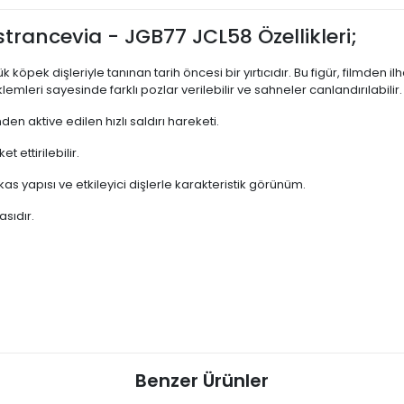
strancevia - JGB77 JCL58 Özellikleri;
ük köpek dişleriyle tanınan tarih öncesi bir yırtıcıdır. Bu figür, filmde
lemleri sayesinde farklı pozlar verilebilir ve sahneler canlandırılabilir.
n aktive edilen hızlı saldırı hareketi.
 ettirilebilir.
as yapısı ve etkileyici dişlerle karakteristik görünüm.
sıdır.
Benzer Ürünler