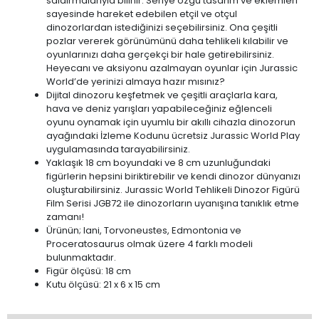
saldırmalarıyla bilinir. Seriye özgü tasarım ve eklemleri
sayesinde hareket edebilen etçil ve otçul
dinozorlardan istediğinizi seçebilirsiniz. Ona çeşitli
pozlar vererek görünümünü daha tehlikeli kılabilir ve
oyunlarınızı daha gerçekçi bir hale getirebilirsiniz.
Heyecanı ve aksiyonu azalmayan oyunlar için Jurassic
World’de yerinizi almaya hazır mısınız?
Dijital dinozoru keşfetmek ve çeşitli araçlarla kara,
hava ve deniz yarışları yapabileceğiniz eğlenceli
oyunu oynamak için uyumlu bir akıllı cihazla dinozorun
ayağındaki İzleme Kodunu ücretsiz Jurassic World Play
uygulamasında tarayabilirsiniz.
Yaklaşık 18 cm boyundaki ve 8 cm uzunluğundaki
figürlerin hepsini biriktirebilir ve kendi dinozor dünyanızı
oluşturabilirsiniz. Jurassic World Tehlikeli Dinozor Figürü
Film Serisi JGB72 ile dinozorların uyanışına tanıklık etme
zamanı!
Ürünün; Iani, Torvoneustes, Edmontonia ve
Proceratosaurus olmak üzere 4 farklı modeli
bulunmaktadır.
Figür ölçüsü: 18 cm
Kutu ölçüsü: 21 x 6 x 15 cm