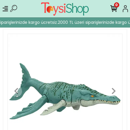
0
parişlerinizde kargo ücretsiz.
2000 TL üzeri siparişlerinizde kargo ü