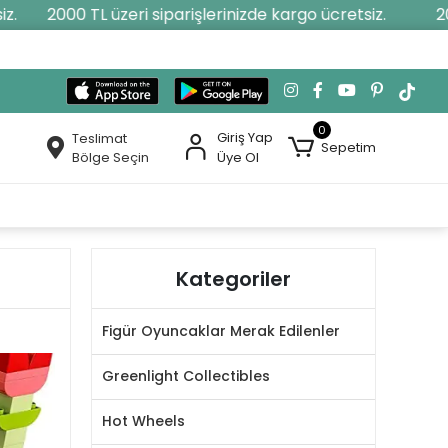
2000 TL üzeri siparişlerinizde kargo ücretsiz.
2000
0
Giriş Yap
Teslimat
Sepetim
Bölge Seçin
Üye Ol
Kategoriler
Figür Oyuncaklar Merak Edilenler
Greenlight Collectibles
Hot Wheels