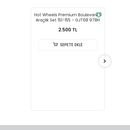
Hot Wheels Premium Boulevard 5
Hot W
Araçlık Set 151-155 - GJT68 978H
Racing
2.500 TL
SEPETE EKLE