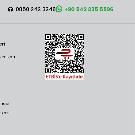
0850 242 3248
+90 542 235 5596
eri
kımızda
şmesi
ikası -