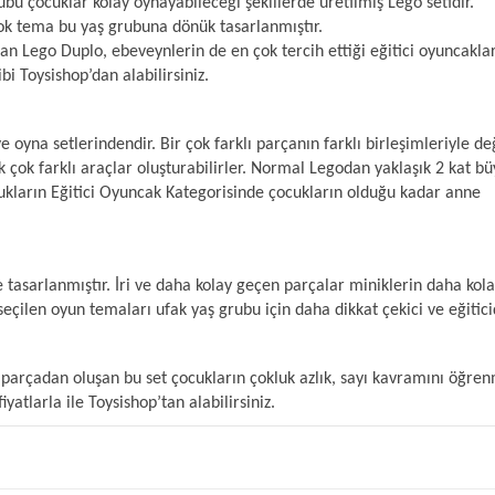
ubu çocuklar kolay oynayabileceği şekillerde üretilmiş Lego setidir.
çok tema bu yaş grubuna dönük tasarlanmıştır.
lan Lego Duplo, ebeveynlerin de en çok tercih ettiği eğitici oyuncakla
bi Toysishop’dan alabilirsiniz.
e oyna setlerindendir. Bir çok farklı parçanın farklı birleşimleriyle de
ak çok farklı araçlar oluşturabilirler. Normal Legodan yaklaşık 2 kat b
ukların Eğitici Oyuncak Kategorisinde çocukların olduğu kadar anne
 tasarlanmıştır. İri ve daha kolay geçen parçalar miniklerin daha kol
çilen oyun temaları ufak yaş grubu için daha dikkat çekici ve eğiticid
 parçadan oluşan bu set çocukların çokluk azlık, sayı kavramını öğre
atlarla ile Toysishop’tan alabilirsiniz.