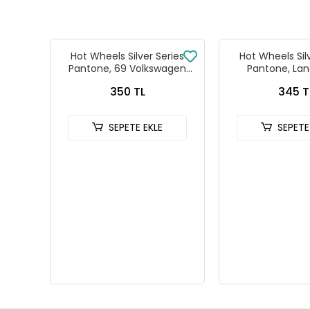
Hot Wheels Silver Series
Hot Wheels Sil
Pantone, 69 Volkswagen
Pantone, Lan
Squareback
Defender
350 TL
345 T
SEPETE EKLE
SEPETE