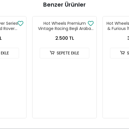
Benzer Ürünler
ver Series
Hot Wheels Premium
Hot Wheels 
d Rover
Vintage Racing Beşli Araba
& Furious 
 90
Seti FPY86 - 979T
HNR
L
2.500 TL
 EKLE
SEPETE EKLE