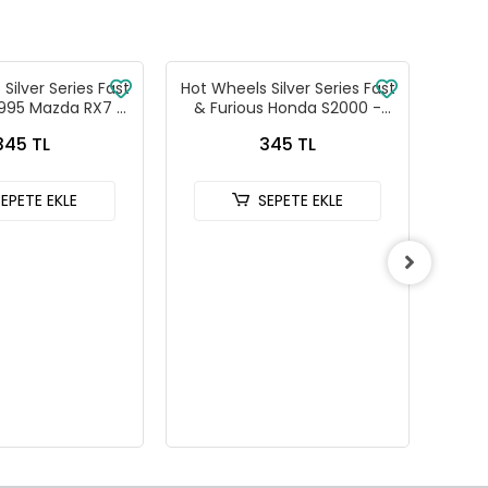
Silver Series Fast
Hot Wheels Silver Series Fast
Hot W
1995 Mazda RX7 -
& Furious Honda S2000 -
& Fu
88-JKX16
HNR88-JKX18
345 TL
345 TL
SEPETE EKLE
SEPETE EKLE