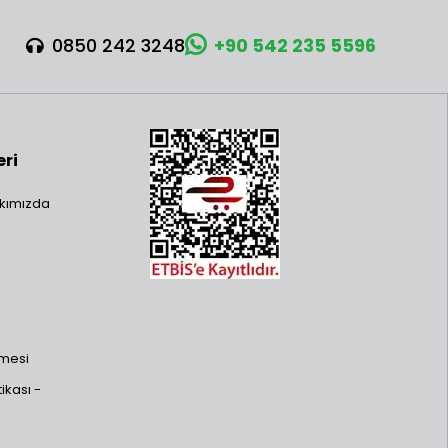
0850 242 3248
+90 542 235 5596
eri
kımızda
şmesi
ikası -