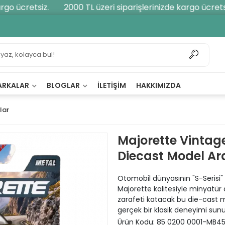
o ücretsiz.
2000 TL üzeri siparişlerinizde kargo ücretsiz.
ARKALAR
BLOGLAR
İLETIŞIM
HAKKIMIZDA
lar
Majorette Vintag
Diecast Model A
Otomobil dünyasının "S-Serisi
Majorette kalitesiyle minyatür
zarafeti katacak bu die-cast mo
gerçek bir klasik deneyimi sunu
Ürün Kodu:
85 0200 0001-MB4