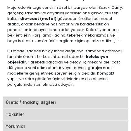
Majorette Vintage serisinin özel bir parçası olan Suzuki Carry,
gerçekçi tasarımı ve dayanıklı yapısıyla öne çıkıyor. Yüksek
kaliteli
die-cast (metal)
gövdeden üretilen bu model
araba, aracın kendine has hatlarını ve karakteristik ön
panelini en ince ayrıntısına kadar yansıtır. Koleksiyonerlerin
beklentilerini karşılamak adına, tekerlek mekanizması ve
boya kalitesi uzun ömürlü sergileme için optimize edilmiştir.
Bu model sadece bir oyuncak değil, aynı zamanda otomobil
tarihinin önemli bir kesitini temsil eden bir
koleksiyon
objesidir
. Hareketli parçaları ve detaylı iç mekanı, die-cast
dünyasına yeni adım atanlar veya mevcut garajını nadir
modellerle genişletmek isteyenler için idealdir. Kompakt
yapısı ve retro görünümüyle vitrinlerin en dikkat çekici
parçalarından biri olmaya adaydır.
Üretici/İthalatçı Bilgileri
Taksitler
Yorumlar