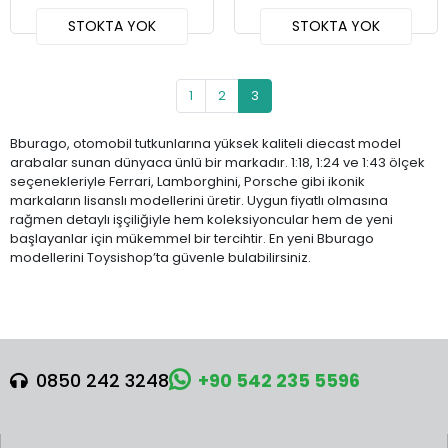
STOKTA YOK
STOKTA YOK
1
2
3
Bburago, otomobil tutkunlarına yüksek kaliteli diecast model
arabalar sunan dünyaca ünlü bir markadır. 1:18, 1:24 ve 1:43 ölçek
seçenekleriyle Ferrari, Lamborghini, Porsche gibi ikonik
markaların lisanslı modellerini üretir. Uygun fiyatlı olmasına
rağmen detaylı işçiliğiyle hem koleksiyoncular hem de yeni
başlayanlar için mükemmel bir tercihtir. En yeni Bburago
modellerini Toysishop’ta güvenle bulabilirsiniz.
0850 242 3248
+90 542 235 5596