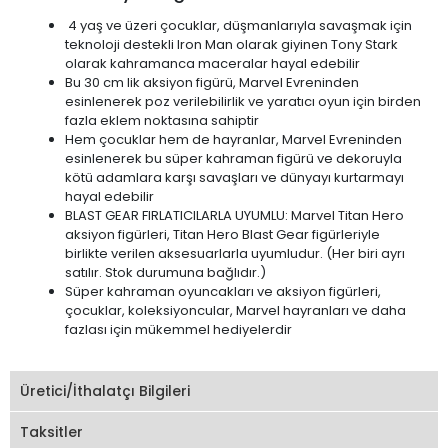
4 yaş ve üzeri çocuklar, düşmanlarıyla savaşmak için
teknoloji destekli Iron Man olarak giyinen Tony Stark
olarak kahramanca maceralar hayal edebilir
Bu 30 cm lik aksiyon figürü, Marvel Evreninden
esinlenerek poz verilebilirlik ve yaratıcı oyun için birden
fazla eklem noktasına sahiptir
Hem çocuklar hem de hayranlar, Marvel Evreninden
esinlenerek bu süper kahraman figürü ve dekoruyla
kötü adamlara karşı savaşları ve dünyayı kurtarmayı
hayal edebilir
BLAST GEAR FIRLATICILARLA UYUMLU: Marvel Titan Hero
aksiyon figürleri, Titan Hero Blast Gear figürleriyle
birlikte verilen aksesuarlarla uyumludur. (Her biri ayrı
satılır. Stok durumuna bağlıdır.)
Süper kahraman oyuncakları ve aksiyon figürleri,
çocuklar, koleksiyoncular, Marvel hayranları ve daha
fazlası için mükemmel hediyelerdir
Üretici/İthalatçı Bilgileri
Taksitler