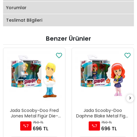
Yorumlar
Teslimat Bilgileri
Benzer Ürünler
Jada Scooby-Doo Fred
Jada Scooby-Doo
Jones Metal Figür Die-
Daphne Blake Metal Figür
Cast Koleksiyonluk
Die-Cast Koleksiyonluk
750 TL
750 TL
%7
%7
Karakter - 85225
Karakter - 85225
696 TL
696 TL