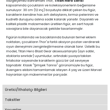
vazgeçilmez kahramanı Thor,
Titan Hero Serisi
kapsamında çocukların ve koleksiyonerlerin beğenisine
sunuluyor. 30 cm (12 inç) boyutuyla dikkat çeken bu figür,
karakterin kendine has zırh detaylarını, kırmızı pelerinini ve
kudretli duruşunu aslına sadık kalarak yansıtır. Dayanıklı ve
kaliteli plastik malzemeden üretilen figür, en sert hayali
savaşlara bile dayanacak şekilde tasarlanmıştır.
Figürün kollarında ve bacaklarında bulunan temel eklem
noktaları, çocukların Thor'a farklı aksiyon pozları verdirerek
oyun deneyimini zenginleştirmesine olanak tanır. Üstelik bu
model, Titan Hero Blast Gear aksesuarlarıyla (ayrı satılır,
stoklarla sınırlıdır) uyumludur; sırtındaki yuvaya takılan
fırlatıcılar sayesinde karakterin gücü bir üst seviyeye
taşınabilir. Klasik "Şimşek Tanrısı" görünümüyle bu figür,
Avengers ekibini tamamlamak isteyen 4 yaş ve üzeri Marvel
hayranları için mükemmel bir parçadır.
Üretici/İthalatçı Bilgileri
Taksitler
Yorumlar