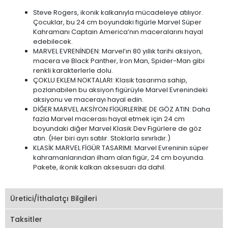
Steve Rogers, ikonik kalkanıyla mücadeleye atılıyor.
Çocuklar, bu 24 cm boyundaki figürle Marvel Süper
Kahramanı Captain America’nın maceralarını hayal
edebilecek.
MARVEL EVRENİNDEN: Marvel’ın 80 yıllık tarihi aksiyon,
macera ve Black Panther, Iron Man, Spider-Man gibi
renkli karakterlerle dolu.
ÇOKLU EKLEM NOKTALARI: Klasik tasarıma sahip,
pozlanabilen bu aksiyon figürüyle Marvel Evrenindeki
aksiyonu ve macerayı hayal edin.
DİĞER MARVEL AKSİYON FİGÜRLERİNE DE GÖZ ATIN: Daha
fazla Marvel macerası hayal etmek için 24 cm
boyundaki diğer Marvel Klasik Dev Figürlere de göz
atın. (Her biri ayrı satılır. Stoklarla sınırlıdır.)
KLASİK MARVEL FİGÜR TASARIMI: Marvel Evreninin süper
kahramanlarından ilham alan figür, 24 cm boyunda.
Pakete, ikonik kalkan aksesuarı da dahil.
Üretici/İthalatçı Bilgileri
Taksitler