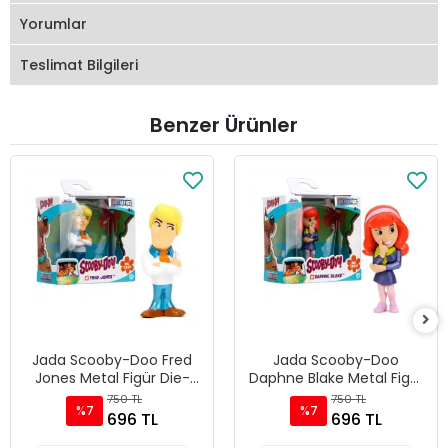
Yorumlar
Teslimat Bilgileri
Benzer Ürünler
Jada Scooby-Doo Fred
Jada Scooby-Doo
Jones Metal Figür Die-
Daphne Blake Metal Figür
Cast Koleksiyonluk
Die-Cast Koleksiyonluk
750 TL
750 TL
%7
%7
Karakter - 85225
Karakter - 85225
696 TL
696 TL