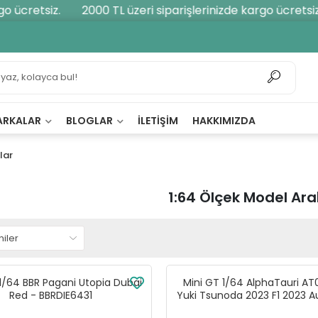
ücretsiz.
2000 TL üzeri siparişlerinizde kargo ücretsiz.
ARKALAR
BLOGLAR
İLETIŞIM
HAKKIMIZDA
lar
1:64 Ölçek Model Ar
 1/64 BBR Pagani Utopia Dubai
Mini GT 1/64 AlphaTauri A
Red - BBRDIE6431
Yuki Tsunoda 2023 F1 2023 Au
GP - MGT00726