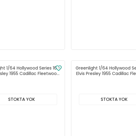
ht 1/64 Hollywood Series 16 -
Greenlight 1/64 Hollywood Se
resley 1955 Cadillac Fleetwood
Elvis Presley 1955 Cadillac F
Pink Cadillac" 44760-C
"Blue Cadillac" 44760
STOKTA YOK
STOKTA YOK