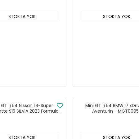
STOKTA YOK
STOKTA YOK
i GT 1/64 Nissan LB-Super
Mini GT 1/64 BMW i7 xDr
ette S15 SILVIA 2023 Formula
Aventurin - MGT0095
rift Japan - MGT00895
STOKTA YOK
STOKTA YOK