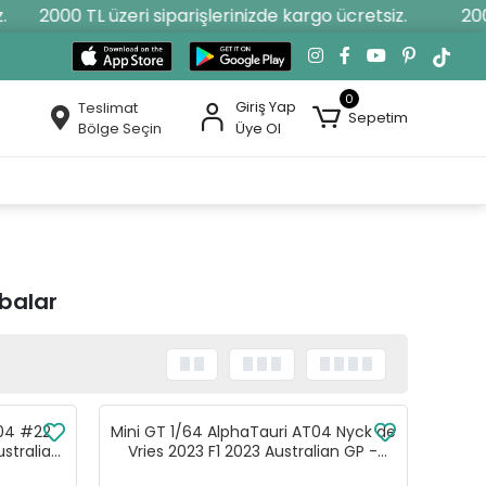
2000 TL üzeri siparişlerinizde kargo ücretsiz.
2000 T
0
Giriş Yap
Teslimat
Sepetim
Bölge Seçin
Üye Ol
abalar
T04 #22
Mini GT 1/64 AlphaTauri AT04 Nyck de
stralian
Vries 2023 F1 2023 Australian GP -
MGT00727