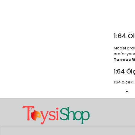
1:64 Ö
Model arab
profesyone
Tarmac W
1:64 Öl
1:64 ölçek
Boyu
Mal
daha 
Ser
Neden 
Sınır