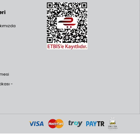
 aynı zamanda "nadir" ve "limited edition" (sınırlı
eri
tomization),diorama (maket ortamı) oluşturma ve
kımızda
 özel serileri ve nadir bulunan parçaları kategorimizden
şmesi
ikası -