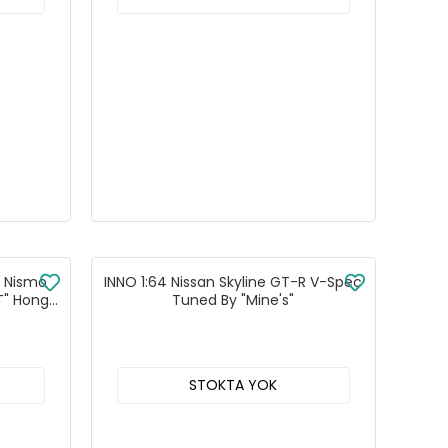
) Nismo
INNO 1:64 Nissan Skyline GT-R V-Spec
T" Hong
Tuned By "Mine's"
Edition
STOKTA YOK