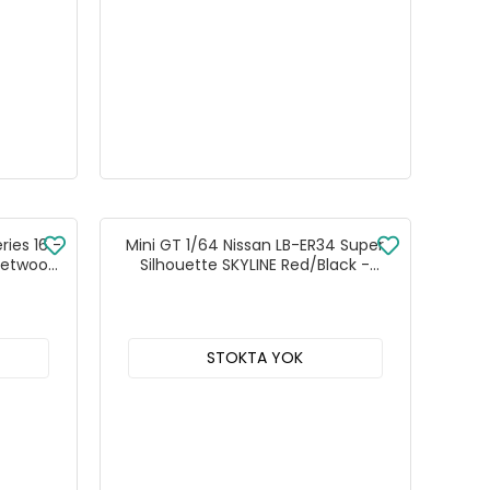
ries 16 -
Mini GT 1/64 Nissan LB-ER34 Super
leetwood
Silhouette SKYLINE Red/Black -
-A
MGT00843
STOKTA YOK