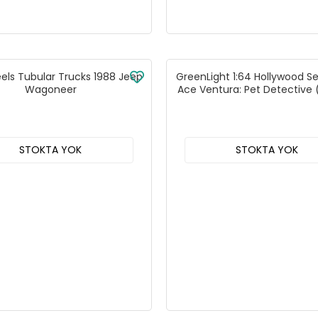
els Tubular Trucks 1988 Jeep
GreenLight 1:64 Hollywood Se
Wagoneer
Ace Ventura: Pet Detective 
1983 Ford LTD Crown 44
STOKTA YOK
STOKTA YOK