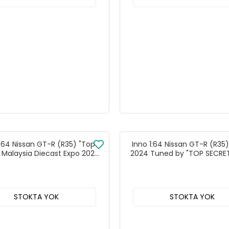
:64 Nissan GT-R (R35) "Top
Inno 1:64 Nissan GT-R (R35
 Malaysia Diecast Expo 2024
2024 Tuned by "TOP SECRE
Specal Edition
Kong Toy Car Salon Special 
STOKTA YOK
STOKTA YOK