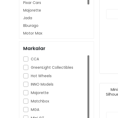
Pixar Cars
Majorette
Jada
Bburago
Motor Max
Model Motosiklet
Markalar
Tarmac Works
Matchbox
CCA
Mini GT
GreenLight Collectibles
Greenlight
Hot Wheels
Maisto
INNO Models
Min
Majorette
Silhou
D
Matchbox
MGA
Mini GT