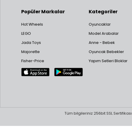
otomo
Erişi
Popüler Markalar
Kategoriler
üret
Hobi
Hot Wheels
Oyuncaklar
fotoğ
LEGO
Model Arabalar
Koleksiyon
keşfedin!
Jada Toys
Anne - Bebek
Majorette
Oyuncak Bebekler
Fisher-Price
Yapım Setleri Bloklar
Tüm bilgileriniz 256bit SSL Sertifika