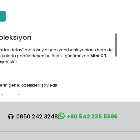
1
oleksiyon
i kadar detay" mottosuyla hem yeni başlayanların hem de
markalarla popülerleşen bu ölçek, günümüzde
Mini GT
,
üşmüştür.
rin genel özellikleri şöyledir:
nç) uzunluğundadır.
hiptirler. Premium modellerde ise kauçuk lastikler ve
lık devasa bir koleksiyon sergilemenize olanak tanır.
0850 242 3248
+90 542 235 5596
lerine, Formula 1 araçlarından günlük şehir