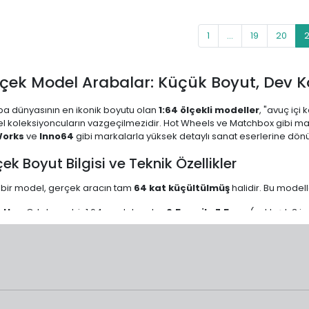
1
...
19
20
2
lçek Model Arabalar: Küçük Boyut, Dev K
a dünyasının en ikonik boyutu olan
1:64 ölçekli modeller
, "avuç iç
l koleksiyoncuların vazgeçilmezidir. Hot Wheels ve Matchbox gibi 
orks
ve
Inno64
gibi markalarla yüksek detaylı sanat eserlerine dön
çek Boyut Bilgisi ve Teknik Özellikler
li bir model, gerçek aracın tam
64 kat küçültülmüş
halidir. Bu modelle
tlar:
Ortalama bir 1:64 model araba
6.5 cm ile 7.5 cm
(yaklaşık 3 i
zeme:
Genellikle
diecast
(metal alaşım) gövdeye ve plastik şasiye sa
ince işçilikli detaylar bulunur.
gileme:
Küçük boyutları sayesinde, tek bir vitrin rafında yüzlerce araç
1:64 Ölçek Koleksiyonu Yapmalısınız?
sız Çeşitlilik:
Klasik Amerikan kaslı arabalarından modern JDM efsane