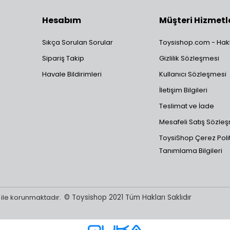
billerine kadar her türlü aracı bu ölçekte bulabilirsiniz.
lebilirlik:
Diğer ölçeklere göre çok daha ekonomik seçenekler sunarken,
Hesabım
Müşteri Hizmetl
im) parçalarla yatırım değeri taşıyan modelleri de barındırır.
 Kültürü:
1:64 ölçek, sadece bir oyuncak değil; kişiselleştirme (cus
Sıkça Sorulan Sorular
Toysishop.com - Hak
rafçılık için en uygun boyuttur.
Sipariş Takip
Gizlilik Sözleşmesi
unuza yeni bir soluk getirecek en yeni
1:64 ölçekli diecast
modelleri,
Havale Bildirimleri
Kullanıcı Sözleşmesi
İletişim Bilgileri
Teslimat ve İade
Mesafeli Satış Sözle
ToysiShop Çerez Polit
Tanımlama Bilgileri
sı ile korunmaktadır.
© Toysishop 2021 Tüm Hakları Saklıdır