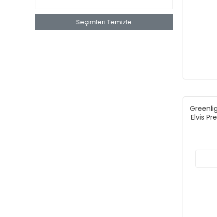
Seçimleri Temizle
Greenlig
Elvis P
"