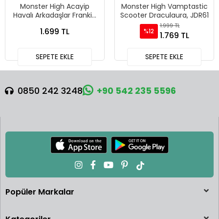
Monster High Acayip
Monster High Vamptastic
Havalı Arkadaşlar Frankie
Scooter Draculaura, JDR61
Stein, HXH73
1.999 TL
1.699 TL
%12
1.769 TL
SEPETE EKLE
SEPETE EKLE
0850 242 3248
+90 542 235 5596
Popüler Markalar