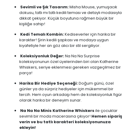
Sevimli ve Şık Tasarım:
Misha Mouse, yumuşacık
dokusu, tatlı mı tatlı kedili teması ve detaylı modasıyla
dikkat çekiyor. Küçük boyutuna rağmen büyük bir
kişiliğe sahip!
Kedi Temalı Kombin:
Kediseverler için harika bir
karakter! Şirin kedili şapkası ve modaya uygun
kıyafetiyle her an göz alıcı bir stil sergiliyor.
Koleksiyonluk Değer:
Na Na Na Surprise
koleksiyonunun özel üyelerinden biri olan Katherine
Whiskers, seriye eklenmesi gereken vazgeçilmez bir
parça!
Harika Bir Hediye Seçeneği:
Doğum günü, özel
günler ya da sürpriz hediyeler için mükemmel bir
tercih. Hem oyun arkadaşı hem de koleksiyonluk figür
olarak harika bir deneyim sunar.
Na Na Na Minis Katherine Whiskers
ile çocuklar
sevimli bir moda macerasına çıkıyor!
Hemen sipariş
verin ve bu tatlı karakteri koleksiyonunuza
ekleyin!