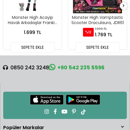
Monster High Acayip
Monster High Vamptastic
Havalı Arkadaşlar Frankie
Scooter Draculaura, JDR61
Stein, HXH73
1.999 TL
1.699 TL
%12
1.769 TL
SEPETE EKLE
SEPETE EKLE
0850 242 3248
+90 542 235 5596
Popüler Markalar