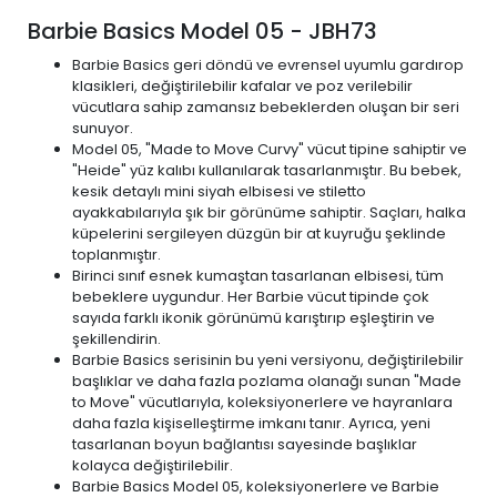
Barbie Basics Model 05 - JBH73
Barbie Basics geri döndü ve evrensel uyumlu gardırop
klasikleri, değiştirilebilir kafalar ve poz verilebilir
vücutlara sahip zamansız bebeklerden oluşan bir seri
sunuyor.
Model 05, "Made to Move Curvy" vücut tipine sahiptir ve
"Heide" yüz kalıbı kullanılarak tasarlanmıştır. Bu bebek,
kesik detaylı mini siyah elbisesi ve stiletto
ayakkabılarıyla şık bir görünüme sahiptir. Saçları, halka
küpelerini sergileyen düzgün bir at kuyruğu şeklinde
toplanmıştır.
Birinci sınıf esnek kumaştan tasarlanan elbisesi, tüm
bebeklere uygundur. Her Barbie vücut tipinde çok
sayıda farklı ikonik görünümü karıştırıp eşleştirin ve
şekillendirin.
Barbie Basics serisinin bu yeni versiyonu, değiştirilebilir
başlıklar ve daha fazla pozlama olanağı sunan "Made
to Move" vücutlarıyla, koleksiyonerlere ve hayranlara
daha fazla kişiselleştirme imkanı tanır. Ayrıca, yeni
tasarlanan boyun bağlantısı sayesinde başlıklar
kolayca değiştirilebilir.
Barbie Basics Model 05, koleksiyonerlere ve Barbie