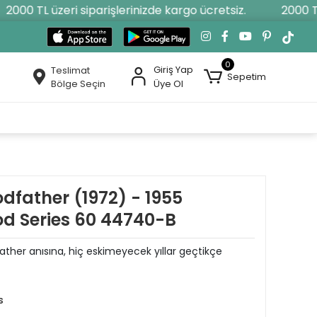
000 TL üzeri siparişlerinizde kargo ücretsiz.
2000 TL ü
0
Giriş Yap
Teslimat
Sepetim
Bölge Seçin
Üye Ol
dfather (1972) - 1955
od Series 60 44740-B
ather anısına, hiç eskimeyecek yıllar geçtikçe
s