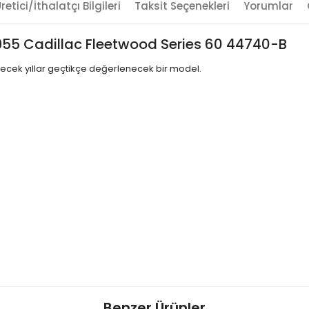
retici/İthalatçı Bilgileri
Taksit Seçenekleri
Yorumlar
1955 Cadillac Fleetwood Series 60 44740-B
eyecek yıllar geçtikçe değerlenecek bir model.
Benzer Ürünler