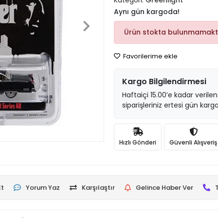
Kategori:
Greenlight
Aynı gün kargoda!
Ürün stokta bulunmamakt
Favorilerime ekle
Kargo Bilgilendirmesi
Haftaiçi 15.00’e kadar verilen
siparişleriniz ertesi gün kargo
Hızlı Gönderi
Güvenli Alışveriş
Et
Yorum Yaz
Karşılaştır
Gelince Haber Ver