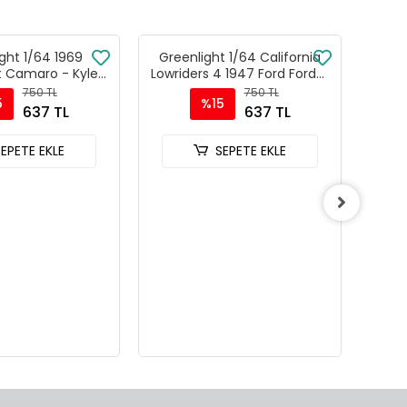
ght 1/64 1969
Greenlight 1/64 California
Gree
t Camaro - Kyle
Lowriders 4 1947 Ford Fordor
Shop 
n / Hendrick
Super Deluxe Red Silver
370z
750 TL
750 TL
5
%15
 First Win Tribute
63050-A
637 TL
637 TL
021 - Las Vegas,
V 30495
SEPETE EKLE
SEPETE EKLE