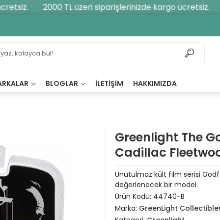
etsiz.
2000 TL üzeri siparişlerinizde kargo ücretsiz.
2
ARKALAR
BLOGLAR
İLETIŞIM
HAKKIMIZDA
Greenlight The Go
Cadillac Fleetwo
Unutulmaz kült film serisi Godf
değerlenecek bir model.
Ürün Kodu:
44740-B
Marka:
GreenLight Collectible