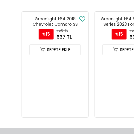
Greenlight 1:64 2018
Greenlight 1:6
Chevrolet Camaro SS
Series 2023 Fo
Sport Heritag
750 TL
75
%15
%15
Edition - 6
637 TL
6
SEPETE EKLE
SEPETE