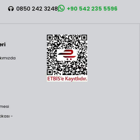
0850 242 3248
+90 542 235 5596
eri
kımızda
şmesi
ikası -