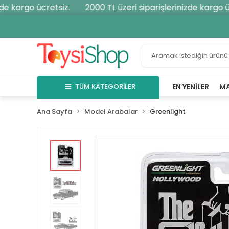
e kargo ücretsiz.
2000 TL üzeri siparişlerinizde kargo ücr
TÜM KATEGORİLER
EN YENILER
M
Ana Sayfa
Model Arabalar
Greenlight