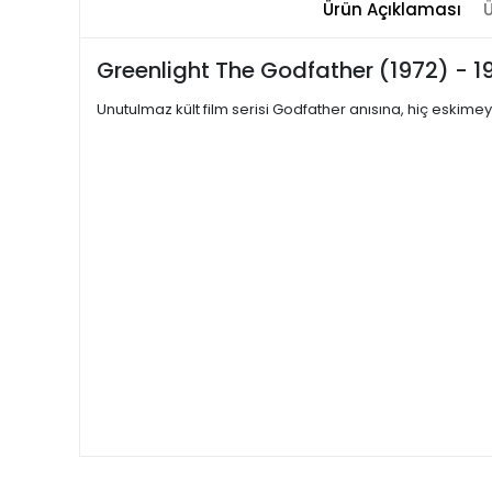
Ürün Açıklaması
Ü
Greenlight The Godfather (1972) - 
Unutulmaz kült film serisi Godfather anısına, hiç eskim