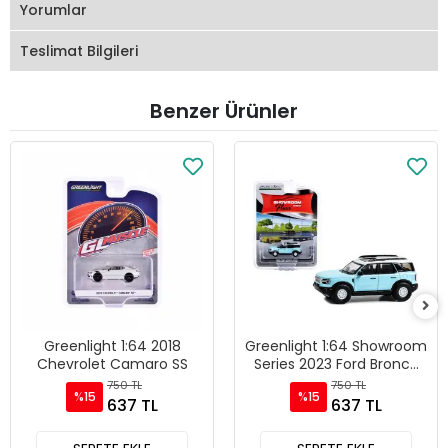
Yorumlar
Teslimat Bilgileri
Benzer Ürünler
Greenlight 1:64 2018
Greenlight 1:64 Showroom
Chevrolet Camaro SS
Series 2023 Ford Bronco
Sport Heritage Limited
750 TL
750 TL
%15
%15
Edition - 68030-E
637 TL
637 TL