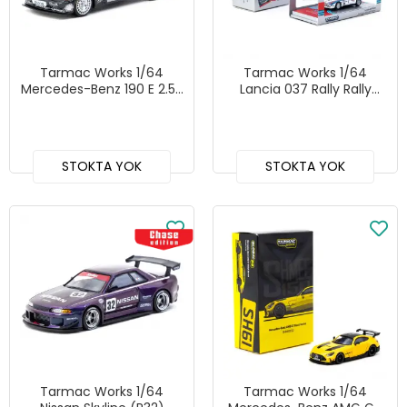
Tarmac Works 1/64
Tarmac Works 1/64
Mercedes-Benz 190 E 2.5-
Lancia 037 Rally Rally
16 EVO 1 #01 - GLOBAL64
Monte Carlo 1983 #1 with
Tarmac Cards -
HOBBY64+ T64P-TL002-
83RMC01
STOKTA YOK
STOKTA YOK
Tarmac Works 1/64
Tarmac Works 1/64