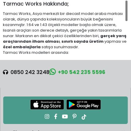
Tarmac Works Hakkında;
Tarmac Works, Asya merkezli bir diecast model araba markası
olarak, dünya çapında koleksiyoncuların büyük beğenisini
kazanmıştır. 1:64 ve 1:43 ölçekli modeller başta olmak üzere,
lisanslı araçları son derece detaylı, gerçeğe yakın tasarımlarla
sunar. Markanın en dikkat çekici özelliklerinden biri,
gerçek yarış
araçlarından ilham alması
,
sınırlı sayıda üretim
yapması ve
özel ambalajlarla
satışa sunulmasıdır.
Tarmac Works modelleri arasında:
Global64
: Daha geniş kitlelere yönelik, yüksek kalite/uygun
fiyat dengesinde ürünler.
0850 242 3248
+90 542 235 5596
Hobby64
: Daha koleksiyon odaklı, detay seviyesi yüksek ve
özel baz/plastik vitrinli modeller.
Collab64
: Minichamps, Schuco gibi markalarla yapılan iş
birlikleriyle sınırlı seriler.
Tarmac Works x Era, x Schuco, x Minichamps
gibi iş
birlikleriyle üretilen nadir koleksiyon parçaları.
Tarmac Works, JDM tutkunları, GT yarışları hayranları ve egzotik
otomobil severler için gerçek bir koleksiyon keyfi sunar. Her yeni
seriyle heyecan uyandıran bu marka,
sadık bir takipçi kitlesine
ve
yüksek ikinci el değerine
sahiptir.