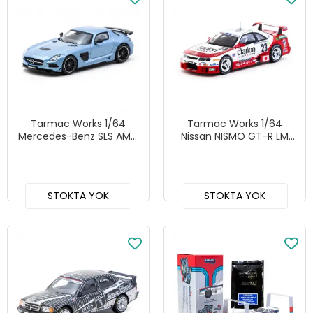
Tarmac Works 1/64
Tarmac Works 1/64
Mercedes-Benz SLS AMG
Nissan NISMO GT-R LM
Coupe Black Series Matte
24h of Le Mans 1995
Blue - GLOBAL64
Presentation #23 -
HOBBY64
STOKTA YOK
STOKTA YOK