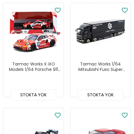
Tarmac Works X iXO
Tarmac Works 1/64
Models 1/64 Porsche 911
Mitsubishi Fuso Super
GT3 R FIA Motorsport
Great LB-TRUCKS Black -
Games GT Sprint 2024
TRUCK64
#53 Winner - Turkey
Special Edition – HOBBY64
STOKTA YOK
STOKTA YOK