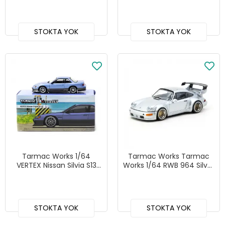
COLLAB64
GLOBAL64 - T64G-024-
BL
STOKTA YOK
STOKTA YOK
Tarmac Works 1/64
Tarmac Works Tarmac
VERTEX Nissan Silvia S13
Works 1/64 RWB 964 Silver
Blue/Grey - GLOBAL64
- HOBBY64 T64-037-SL
T64G-025-PU
STOKTA YOK
STOKTA YOK