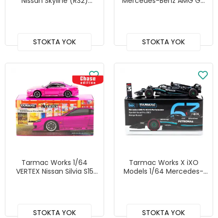
Nissan Skyline (R32)
Mercedes-Benz AMG GT
Widebody Midnight Purple
Black Series - SHMEE150 -
- GLOBAL64 T64G-061-
GLOBAL64 T64G-042-
MP
SHMEE
STOKTA YOK
STOKTA YOK
Tarmac Works 1/64
Tarmac Works X iXO
VERTEX Nissan Silvia S15
Models 1/64 Mercedes-
Pink Metallic - GLOBAL64
AMG F1 W14 E
T64G-023-PI
Performance Spanish
Grand Prix 2023 #63
George Russell -
STOKTA YOK
STOKTA YOK
GLOBAL64 T64G-F064-