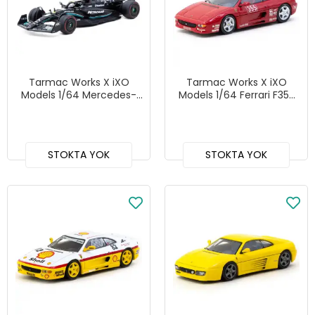
Tarmac Works X iXO
Tarmac Works X iXO
Models 1/64 Mercedes-
Models 1/64 Ferrari F355
AMG F1 W14 E
Challenge Presentation -
Performance Hungarian
HOBBY64
Grand Prix 2023 Pole
Position Lewis Hamilton -
STOKTA YOK
STOKTA YOK
GLOBAL64