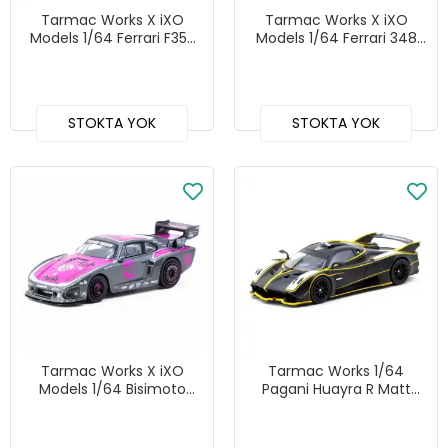
Tarmac Works X iXO
Tarmac Works X iXO
Models 1/64 Ferrari F355
Models 1/64 Ferrari 348
Challenge Ferrari F355
Challenge Yellow -
Challenge 1999 #82 -
ROAD64
HOBBY64
STOKTA YOK
STOKTA YOK
Tarmac Works X iXO
Tarmac Works 1/64
Models 1/64 Bisimoto
Pagani Huayra R Matt
Porsche 935 K3V with
Black / Silver - GLOBAL64
Tarmac Cards Combo
Set - HOBBY64