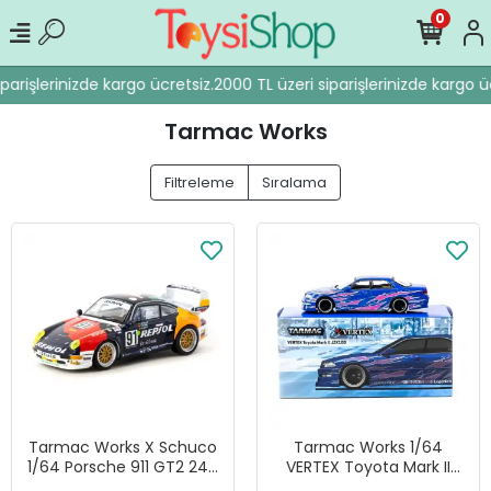
0
arişlerinizde kargo ücretsiz.
2000 TL üzeri siparişlerinizde kargo ücr
Tarmac Works
Filtreleme
Sıralama
Tarmac Works X Schuco
Tarmac Works 1/64
1/64 Porsche 911 GT2 24h
VERTEX Toyota Mark II
LE MANS 1995 #91 -
JZX100 Blue Metallic -