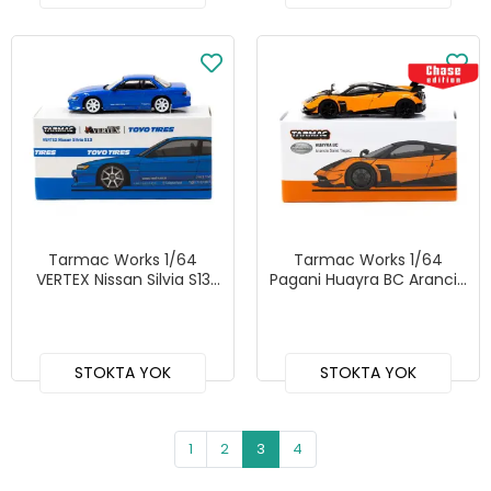
GR1
Tarmac Works 1/64
Tarmac Works 1/64
VERTEX Nissan Silvia S13
Pagani Huayra BC Arancio
Blue Metallic TOYO TIRES
Saint Tropez - GLOBAL64
- GLOBAL64 T64G-025-BL
T64G-TL014-OR
STOKTA YOK
STOKTA YOK
1
2
3
4