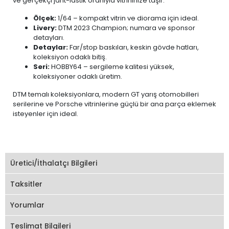
ve gerçekçi jant-lastik oranıyla vitrininize taşır.
Ölçek:
1/64 – kompakt vitrin ve diorama için ideal.
Livery:
DTM 2023 Champion; numara ve sponsor
detayları.
Detaylar:
Far/stop baskıları, keskin gövde hatları,
koleksiyon odaklı bitiş.
Seri:
HOBBY64 – sergileme kalitesi yüksek,
koleksiyoner odaklı üretim.
DTM temalı koleksiyonlara, modern GT yarış otomobilleri
serilerine ve Porsche vitrinlerine güçlü bir ana parça eklemek
isteyenler için ideal.
Üretici/İthalatçı Bilgileri
Taksitler
Yorumlar
Teslimat Bilgileri