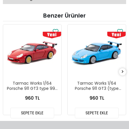
Benzer Ürünler
Tarmac Works 1/64
Tarmac Works 1/64
Porsche 911 GT3 type 996
Porsche 911 GT3 (type
Red T64G-069-RE
996) Light Blue - Tarmac
960 TL
960 TL
Works X iXO Models
GLOBAL64 T64G-069-BL
SEPETE EKLE
SEPETE EKLE