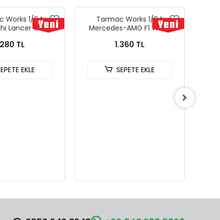
 Works 1/64
Tarmac Works 1/64
Tarm
shi Lancer GSR
Mercedes-AMG F1 W14 E
MCL
n IV Silver with
Performance Monaco Grand
2
.280 TL
1.360 TL
rds - GLOBAL64
Prix 2023 Lewis Hamilton -
G-076-SL
Tarmac Works X iXO Models
GLOBAL64 T64G-F064-LH2
SEPETE EKLE
SEPETE EKLE