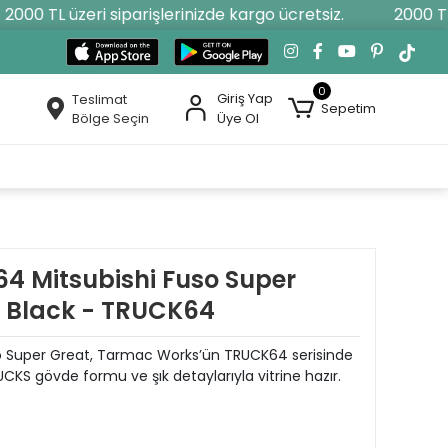
000 TL üzeri siparişlerinizde kargo ücretsiz.
2000 TL ü
0
Giriş Yap
Teslimat
Sepetim
Bölge Seçin
Üye Ol
4 Mitsubishi Fuso Super
 Black - TRUCK64
so Super Great, Tarmac Works’ün TRUCK64 serisinde
CKS gövde formu ve şık detaylarıyla vitrine hazır.