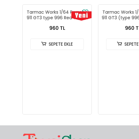
Tarmac Works 1/64 Porsche
Tarmac Works 1/
911 GT3 type 996 Red T64G-
911 GT3 (type 996
069-RE
- Tarmac Wor
960 TL
960 T
Models GLOBA
069-B
SEPETE EKLE
SEPETE