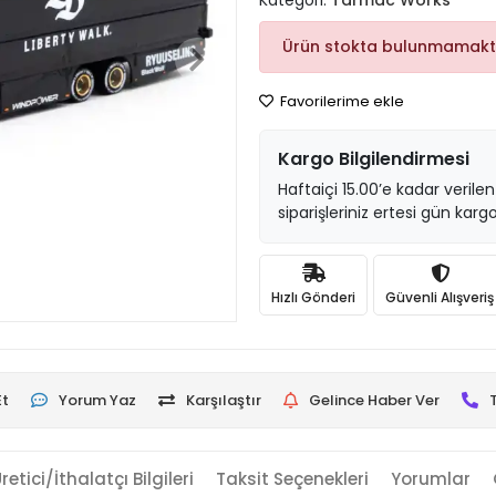
Kategori:
Tarmac Works
Ürün stokta bulunmamakt
Favorilerime ekle
Kargo Bilgilendirmesi
Haftaiçi 15.00’e kadar verilen
siparişleriniz ertesi gün kargo
Hızlı Gönderi
Güvenli Alışveriş
Et
Yorum Yaz
Karşılaştır
Gelince Haber Ver
retici/İthalatçı Bilgileri
Taksit Seçenekleri
Yorumlar