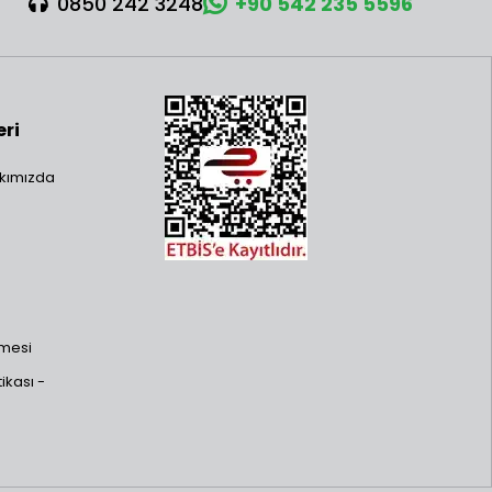
0850 242 3248
+90 542 235 5596
eri
kımızda
şmesi
ikası -