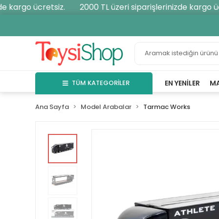
 kargo ücretsiz.
2000 TL üzeri siparişlerinizde kargo ücre
TÜM KATEGORİLER
EN YENILER
M
Ana Sayfa
Model Arabalar
Tarmac Works