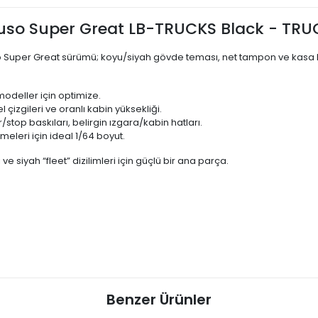
Fuso Super Great LB-TRUCKS Black - TR
o Super Great sürümü; koyu/siyah gövde teması, net tampon ve kasa 
deller için optimize.
çizgileri ve oranlı kabin yüksekliği.
stop baskıları, belirgin ızgara/kabin hatları.
eleri için ideal 1/64 boyut.
 siyah “fleet” dizilimleri için güçlü bir ana parça.
Benzer Ürünler