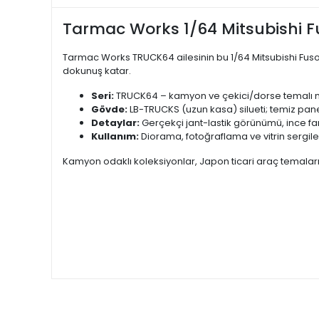
Tarmac Works 1/64 Mitsubishi 
Tarmac Works TRUCK64 ailesinin bu 1/64 Mitsubishi Fus
dokunuş katar.
Seri:
TRUCK64 – kamyon ve çekici/dorse temalı mo
Gövde:
LB-TRUCKS (uzun kasa) silueti; temiz panel 
Detaylar:
Gerçekçi jant-lastik görünümü, ince far/
Kullanım:
Diorama, fotoğraflama ve vitrin sergilem
Kamyon odaklı koleksiyonlar, Japon ticari araç temaları ve