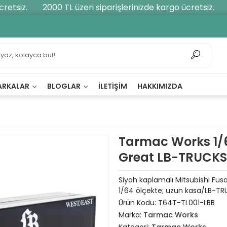
tsiz.
2000 TL üzeri siparişlerinizde kargo ücretsiz.
2
ARKALAR
BLOGLAR
İLETIŞIM
HAKKIMIZDA
Tarmac Works 1/6
Great LB-TRUCKS
Siyah kaplamalı Mitsubishi Fu
1/64 ölçekte; uzun kasa/LB-TRU
Ürün Kodu:
T64T-TL001-LBB
Marka:
Tarmac Works