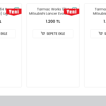
64 Porsche
Tarmac Works 1/64
Tarmac
) Light Blue
Mitsubishi Lancer Evolution IV
Mitsubi
ks X iXO
Rallye Monte-Carlo 1997
Evolutio
L
1.200 TL
1
L64 T64G-
T64G-076-97MCR01
Tarmac Ca
L
T64
 EKLE
SEPETE EKLE