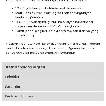
ve gerçekçi jant-lastik oranlarıyla rafınızda öne çıkar.
1/64 ölçek: kompakt vitrinde maksimum etki.
Matt Black / Silver livery: agresif hatları vurgulayan
kontrast görünüm.
GLOBAL64 yaklaşımı: günlük koleksiyon kullanımına
uygun, sergileme ve fotoğraflama için ideal.
Temiz panel çizgileri, detaylı far/stop baskıları ve yarış
odaklı duruş.
Modern hiper otomobil koleksiyonlarını tamamlamak, Pagani
odaklı bir vitrin kurmak veya kontrast mat/gümüş temalı bir
seriye güçlü bir parça eklemek için uygundur.
Üretici/İthalatçı Bilgileri
Taksitler
Yorumlar
Teslimat Bilgileri