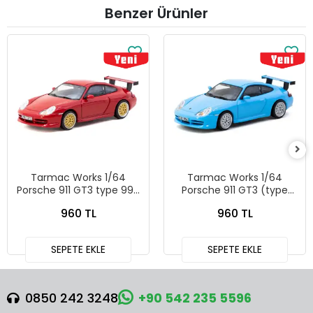
Benzer Ürünler
Tarmac Works 1/64
Tarmac Works 1/64
Porsche 911 GT3 type 996
Porsche 911 GT3 (type
Red T64G-069-RE
996) Light Blue - Tarmac
960 TL
960 TL
Works X iXO Models
GLOBAL64 T64G-069-BL
SEPETE EKLE
SEPETE EKLE
0850 242 3248
+90 542 235 5596