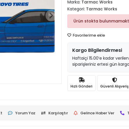
Marka:
Tarmac Works
Kategori:
Tarmac Works
Ürün stokta bulunmamakt
Favorilerime ekle
Kargo Bilgilendirmesi
Haftaiçi 15.00’e kadar verilen
siparişleriniz ertesi gün kargo
Hızlı Gönderi
Güvenli Alışveriş
Et
Yorum Yaz
Karşılaştır
Gelince Haber Ver