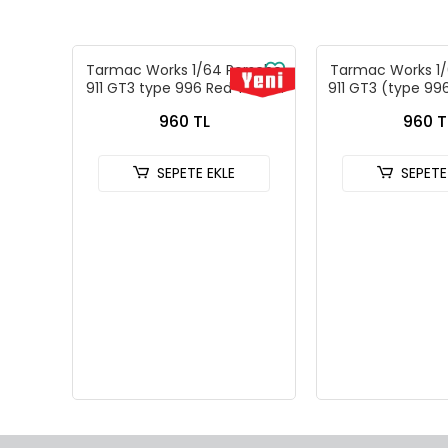
Tarmac Works 1/64 Porsche
Tarmac Works 1/
911 GT3 type 996 Red T64G-
911 GT3 (type 996
069-RE
- Tarmac Wor
960 TL
960 T
Models GLOBA
069-B
SEPETE EKLE
SEPETE