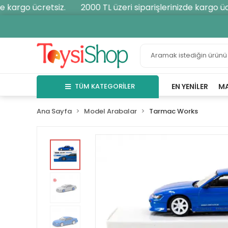
 kargo ücretsiz.
2000 TL üzeri siparişlerinizde kargo ücre
TÜM KATEGORİLER
EN YENILER
M
Ana Sayfa
Model Arabalar
Tarmac Works