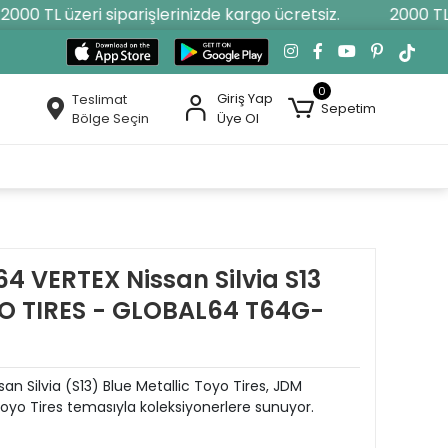
000 TL üzeri siparişlerinizde kargo ücretsiz.
2000 TL ü
0
Giriş Yap
Teslimat
Sepetim
Bölge Seçin
Üye Ol
4 VERTEX Nissan Silvia S13
YO TIRES - GLOBAL64 T64G-
n Silvia (S13) Blue Metallic Toyo Tires, JDM
 Toyo Tires temasıyla koleksiyonerlere sunuyor.