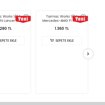
 Works 1/64
Tarmac Works 1/64
Tarm
shi Lancer GSR
Mercedes-AMG F1 W14 E
MCL
n IV Silver with
Performance Monaco Grand
2
.280 TL
1.360 TL
rds - GLOBAL64
Prix 2023 Lewis Hamilton -
G-076-SL
Tarmac Works X iXO Models
GLOBAL64 T64G-F064-LH2
SEPETE EKLE
SEPETE EKLE