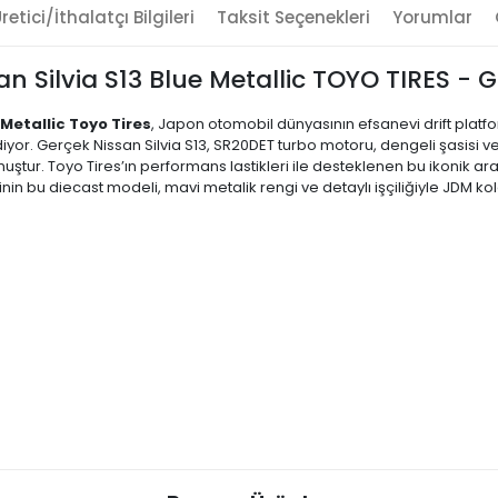
retici/İthalatçı Bilgileri
Taksit Seçenekleri
Yorumlar
n Silvia S13 Blue Metallic TOYO TIRES 
Metallic Toyo Tires
, Japon otomobil dünyasının efsanevi drift platfor
or. Gerçek Nissan Silvia S13, SR20DET turbo motoru, dengeli şasisi ve m
muştur. Toyo Tires’ın performans lastikleri ile desteklenen bu ikonik
in bu diecast modeli, mavi metalik rengi ve detaylı işçiliğiyle JDM ko