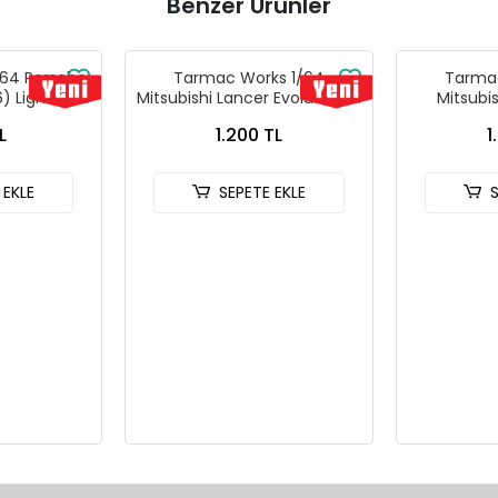
Benzer Ürünler
64 Porsche
Tarmac Works 1/64
Tarmac
) Light Blue
Mitsubishi Lancer Evolution IV
Mitsubi
ks X iXO
Rallye Monte-Carlo 1997
Evolutio
L
1.200 TL
1
L64 T64G-
T64G-076-97MCR01
Tarmac Ca
L
T64
 EKLE
SEPETE EKLE