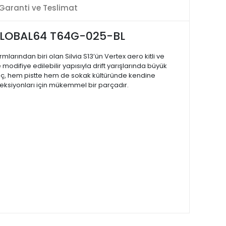
Garanti ve Teslimat
- GLOBAL64 T64G-025-BL
mlarından biri olan Silvia S13’ün Vertex aero kitli ve
odifiye edilebilir yapısıyla drift yarışlarında büyük
 araç, hem pistte hem de sokak kültüründe kendine
leksiyonları için mükemmel bir parçadır.