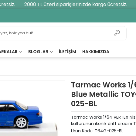
tsiz.
2000 TL üzeri siparişlerinizde kargo ücretsiz.
2
ARKALAR
BLOGLAR
İLETIŞIM
HAKKIMIZDA
Tarmac Works 1/6
Blue Metallic TO
025-BL
Tarmac Works 1/64 VERTEX Nissa
kültürünün ikonik drift aracını
Ürün Kodu:
T64G-025-BL