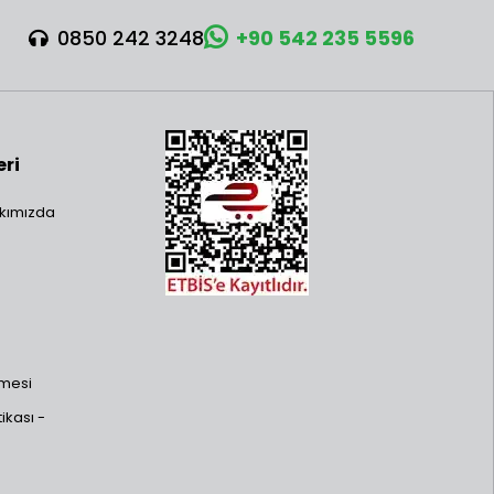
0850 242 3248
+90 542 235 5596
eri
kımızda
şmesi
ikası -