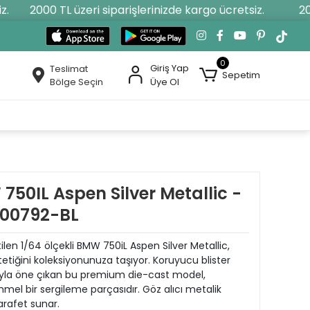
2000 TL üzeri siparişlerinizde kargo ücretsiz.
2000
0
Giriş Yap
Teslimat
Sepetim
Bölge Seçin
Üye Ol
750IL Aspen Silver Metallic -
T00792-BL
etilen 1/64 ölçekli BMW 750iL Aspen Silver Metallic,
tetiğini koleksiyonunuza taşıyor. Koruyucu blister
rıyla öne çıkan bu premium die-cast model,
mel bir sergileme parçasıdır. Göz alıcı metalik
arafet sunar.