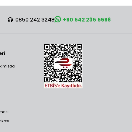
0850 242 3248
+90 542 235 5596
eri
kımızda
şmesi
ikası -