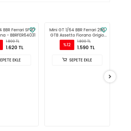
4 BBR Ferrari SF90
Mini GT 1/64 BBR Ferrari 296
Mini 
ena - BBRFER64031
GTB Assetto Fiorano Grigio
1979 
Scuro - BBRFER64007
1.800 TL
1.800 TL
%12
1.620 TL
1.590 TL
SEPETE EKLE
SEPETE EKLE