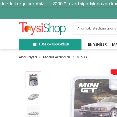
nizde kargo ücretsiz.
2000 TL üzeri siparişlerinizde kargo
TÜM KATEGORİLER
EN YENILER
M
Ana Sayfa
Model Arabalar
Mini GT