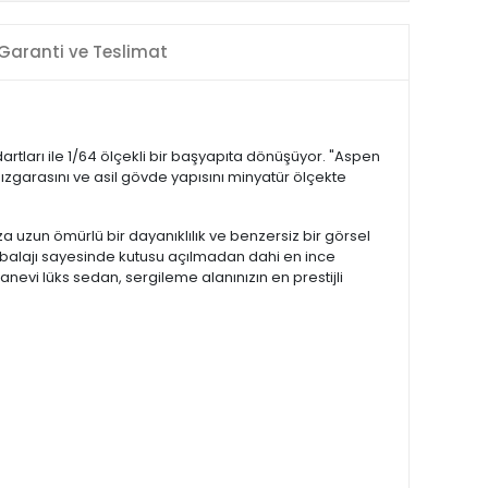
Garanti ve Teslimat
rtları ile 1/64 ölçekli bir başyapıta dönüşüyor. "Aspen
k ızgarasını ve asil gövde yapısını minyatür ölçekte
 uzun ömürlü bir dayanıklılık ve benzersiz bir görsel
r ambalajı sayesinde kutusu açılmadan dahi en ince
sanevi lüks sedan, sergileme alanınızın en prestijli