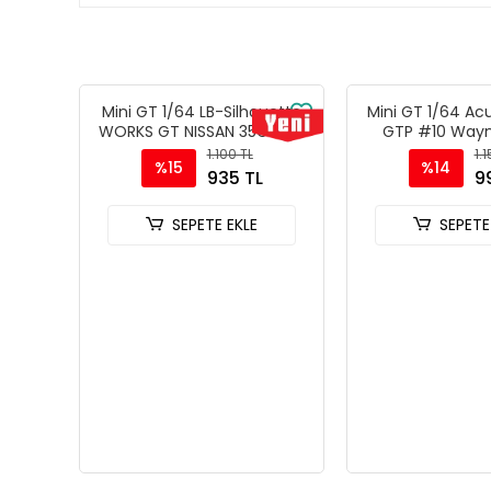
Mini GT 1/64 LB-Silhouette
Mini GT 1/64 Ac
WORKS GT NISSAN 35GT-RR
GTP #10 Wayn
Ver.2 Blue - Blister Paket
Racing with And
1.100 TL
1.
%15
%14
MGT01124-BL
IMSA Daytona 
935 TL
9
MGT010
SEPETE EKLE
SEPETE