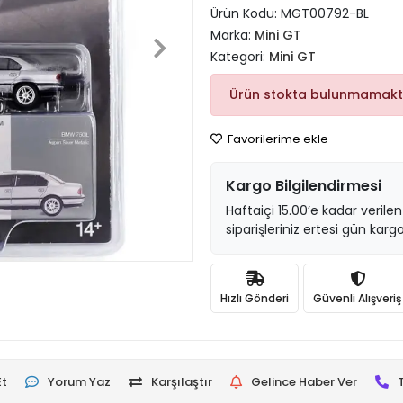
Ürün Kodu:
MGT00792-BL
Marka:
Mini GT
Kategori:
Mini GT
Ürün stokta bulunmamakt
Favorilerime ekle
Kargo Bilgilendirmesi
Haftaiçi 15.00’e kadar verilen
siparişleriniz ertesi gün kargo
Hızlı Gönderi
Güvenli Alışveriş
Et
Yorum Yaz
Karşılaştır
Gelince Haber Ver