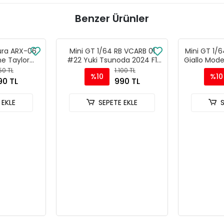
Benzer Ürünler
ura ARX-06
Mini GT 1/64 RB VCARB 01
Mini GT 1/6
e Taylor
#22 Yuki Tsunoda 2024 F1
Giallo Mod
retti 2024
2024 Bahrain GP - MGT01007
150 TL
1.100 TL
%10
%10
24 Hrs -
90 TL
990 TL
56
 EKLE
SEPETE EKLE