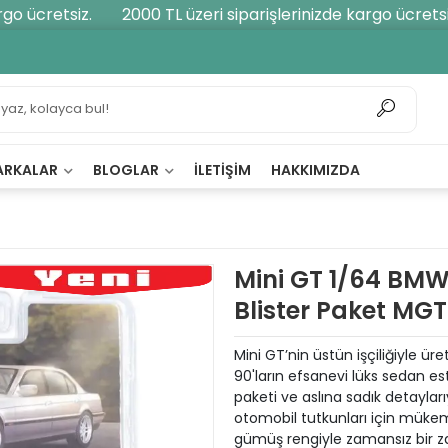
 ücretsiz.
2000 TL üzeri siparişlerinizde kargo ücretsiz.
ARKALAR
BLOGLAR
İLETIŞIM
HAKKIMIZDA
Mini GT 1/64 BMW 
Blister Paket MG
Mini GT’nin üstün işçiliğiyle ür
90'ların efsanevi lüks sedan es
paketi ve aslına sadık detayla
otomobil tutkunları için mükem
gümüş rengiyle zamansız bir z