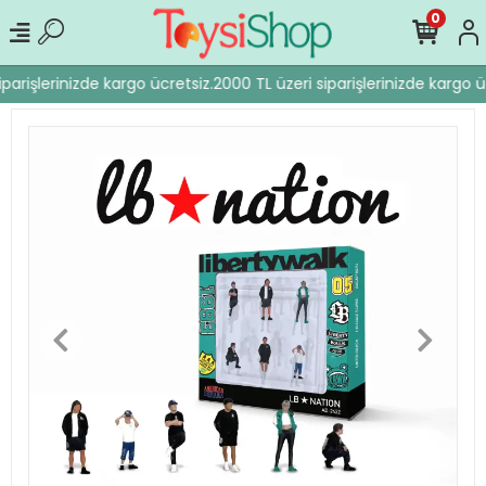
0
parişlerinizde kargo ücretsiz.
2000 TL üzeri siparişlerinizde kargo üc