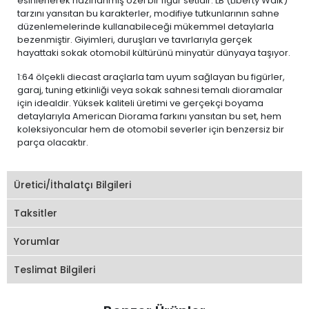
esinlenerek hazırlanmış özel bir figür setidir. LB (Liberty Walk)
tarzını yansıtan bu karakterler, modifiye tutkunlarının sahne
düzenlemelerinde kullanabileceği mükemmel detaylarla
bezenmiştir. Giyimleri, duruşları ve tavırlarıyla gerçek
hayattaki sokak otomobil kültürünü minyatür dünyaya taşıyor.
1:64 ölçekli diecast araçlarla tam uyum sağlayan bu figürler,
garaj, tuning etkinliği veya sokak sahnesi temalı dioramalar
için idealdir. Yüksek kaliteli üretimi ve gerçekçi boyama
detaylarıyla American Diorama farkını yansıtan bu set, hem
koleksiyoncular hem de otomobil severler için benzersiz bir
parça olacaktır.
Üretici/İthalatçı Bilgileri
Taksitler
Yorumlar
Teslimat Bilgileri