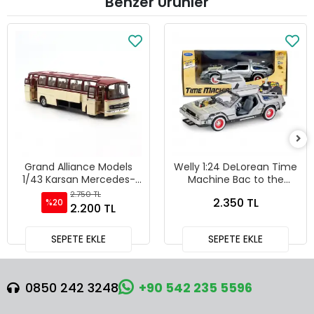
Benzer Ürünler
Grand Alliance Models
Welly 1:24 DeLorean Time
1/43 Karsan Mercedes-
Machine Bac to the
Benz O302 Diecast Model
Future 3 - 22444W
2.750 TL
2.350 TL
%20
Otobüs (GA24002 BR)
2.200 TL
SEPETE EKLE
SEPETE EKLE
0850 242 3248
+90 542 235 5596