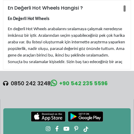
En Değerli Hot Wheels Hangisi ?
En Değerli Hot Wheels
En değerli Hot Wheels arabalarını sıralamaya çalışmak neredeyse
imkânsız bir iştir. Aralarından seçim yapabileceğiniz pek çok harika
araba var. Bu listeyi oluşturmak için internette araştırma yaparken
popülerlik, nadir oluşu, parasal değerini göz önünde tuttum. Ama
gene de araçları birinci bu, ikinci bu şeklinde sıralamadım.
Sonuçta bu sıralamalar kişiseldir. Sizin baş tacı edeceğiniz bir araç
bir başkası için hiç de değerli olmayabilir. Ayrıca daha pahalı olduğu
söylenen ya da “neden bu araç listede, çok ucuz” denen araçlar
var. Bunlarda ayrı bir listede yer alabilir.
0850 242 3248
+90 542 235 5596
Bunlar sonuçta Hot Wheels markasının tarihine geçmiş araçlar.
Pink Rear-Loading Volkswagen Beach Bomb (1969)
Son derece nadir Pembe Arkadan Yüklemeli Volkswagen Plaj
Bombası, 1969
Bu Pembe Arkadan Yüklemeli Plaj Bombası, bugün bildiğimiz,
tahtaların bir üst bölmeye kaydığı versiyon yerine, sörf tahtalarının