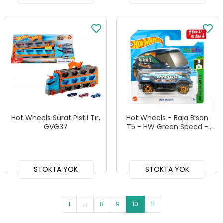
Hot Wheels Sürat Pistli Tır,
Hot Wheels - Baja Bison
GVG37
T5 - HW Green Speed -
143
STOKTA YOK
STOKTA YOK
1
...
8
9
10
11