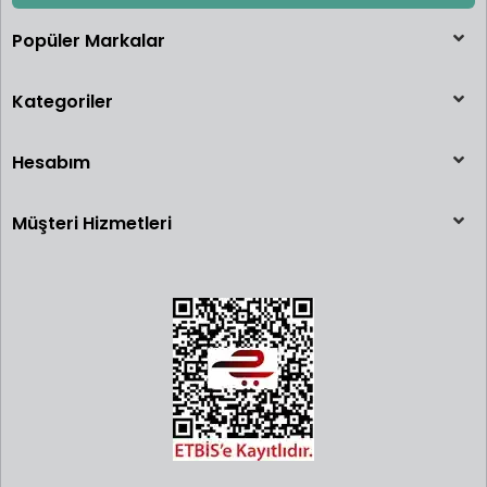
araca arka camdan yüklendiği Volkswagen Plaj Bombası olarak
1969'da tasarlanmış prototiptir. Bu prototip araba, Hot Wheels
Popüler Markalar
seri bant üretiminde yer alamayacak kadar dardı. Bu sebeple seri
üretimi yapılamadı ve piyasaya sürülmedi.
Kategoriler
Üretilenler,
Mattel
çalışanlarının
Hesabım
çocuklarına
"Oyun Testi"
Müşteri Hizmetleri
için verildi ve
araç eski
çalışanların
koleksiyonunda bulundu.
Yıllarca sadece bir Pembe Arkadan Yüklemeli Plaj Bombasının var
olduğuna ve bunun koleksiyoncu Bruce Pascal'a 72.000 dolara
satıldığına inanılıyordu. Bugünkü değerinin 200.000 dolar olduğu
söylenebilir.