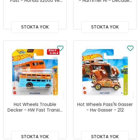
Fast - Honda S2000 ve
- Hummer H1 - Decades
Ford GT 40 İkili Set
of Fast
STOKTA YOK
STOKTA YOK
Hot Wheels Trouble
Hot Wheels Pass'N Gasser
Decker - HW Fast Transit,
- Hw Gasser - 212
126
STOKTA YOK
STOKTA YOK