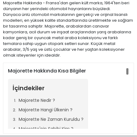
Majorette Hakkında - Fransa'dan gelen kült marka, 1964'ten beri
dünyanın her yerindeki otomobil hayranlarını büyüledi.
Dünyaca ünlü otomobil markalarının gerçekçi ve orijinal lisanslı
modelleri, en yüksek kalite standartlarında üretilmekte ve sağlam
bir tasarıma sahiptir. Majorette, arabalardan canavar
kamyonlara, acil durum ve inşaat araçlarından yarış arabalarına
kadar geniş bir oyuncak metal araba koleksiyonu ve farklı
temalara sahip uygun otopark setleri sunar. Küçük metal
arabalar, 3/5 yaş ve üstü çocuklar ve her yaştan koleksiyoner
olmak isteyenler için idealdir.
Majorette Hakkında Kısa Bilgiler
İçindekiler
Majorette Nedir ?
Majorette Hangi Ülkenin ?
Majorette Ne Zaman Kuruldu ?
Majorette'nin Sahibi Kim ?