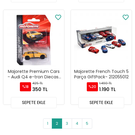
Majorette Premium Cars
Majorette French Touch 5
- Audi Q4 e-tron Diecast
Parça GiftPack- 212055012
Model Araba
425 TL
1.490 TL
%18
%20
350 TL
1.190 TL
SEPETE EKLE
SEPETE EKLE
1
2
3
4
5