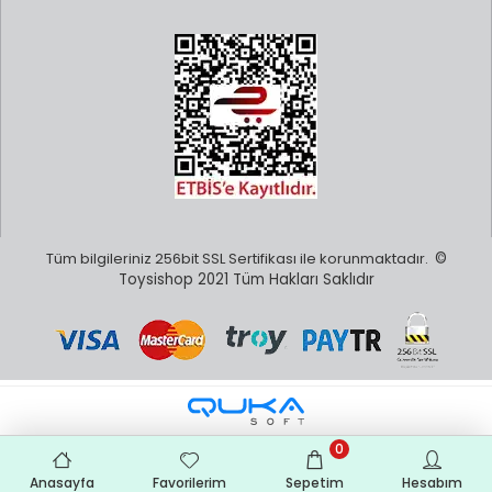
Majorette Ne Zaman Kuruldu ?
Şirket 1961 yılında Norev'i de kuran aileden Emile Véron
tarafından kuruldu (Véron soyadının tersten
okunuşu). Başlangıçta model demiryolları ve aksesuarları
üretiliyordu ve firma "Rail-Route" olarak biliniyordu. 1964'te ilk
arabalar piyasaya çıktı ve 1967'de isim Majorette olarak
değiştirildi.
Tüm bilgileriniz 256bit SSL Sertifikası ile korunmaktadır.
©
Toysishop 2021 Tüm Hakları Saklıdır
0
Anasayfa
Favorilerim
Sepetim
Hesabım