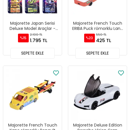
Majorette Japan Serisi
Majorette French Touch
Deluxe Model Araçlar -
ERIBA Puck römorklu Land
212051030
Rover Defender 90 -
2.100 TL
550 TL
%15
%23
212055014
1.795 TL
425 TL
SEPETE EKLE
SEPETE EKLE
Majorette French Touch
Majorette Deluxe Edition