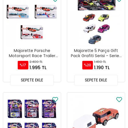
Majorette Porsche
Majorette 5 Parça Gift
Motorsport Race Trailer
Pack Grafiti Serisi - Series
Set Diecast Model Araba
11
2.400 TL
1.490 TL
%17
%20
- 212053112
1.995 TL
1.190 TL
SEPETE EKLE
SEPETE EKLE