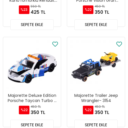
Kano römorklu Renault
Porsche Vision Gran
Trafic - 212055014
Turismo Gri - 3161
550 TL
450 TL
%23
%22
425 TL
350 TL
SEPETE EKLE
SEPETE EKLE
Majorette Deluxe Edition
Majorette Trailer Jeep
Porsche Taycan Turbo S
Wrangler- 3154
Safety Car - 3161
450 TL
450 TL
%22
%22
350 TL
350 TL
SEPETE EKLE
SEPETE EKLE