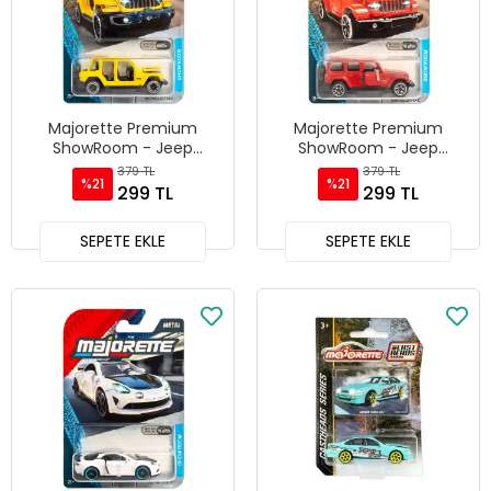
Majorette Premium
Majorette Premium
ShowRoom - Jeep
ShowRoom - Jeep
Wrangler 4xE - Sarı
Wrangler 4xE
379 TL
379 TL
%21
%21
299 TL
299 TL
SEPETE EKLE
SEPETE EKLE