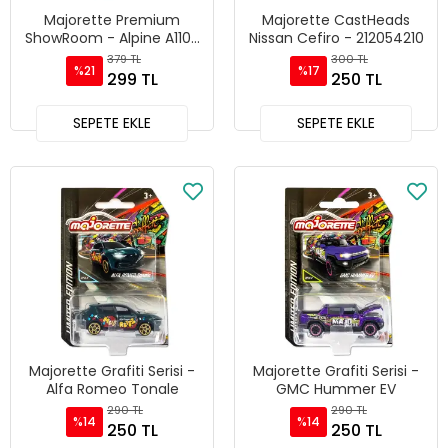
Majorette Premium
Majorette CastHeads
ShowRoom - Alpine A110R
Nissan Cefiro - 212054210
- Beyaz
379 TL
300 TL
%21
%17
299 TL
250 TL
SEPETE EKLE
SEPETE EKLE
Majorette Grafiti Serisi -
Majorette Grafiti Serisi -
Alfa Romeo Tonale
GMC Hummer EV
290 TL
290 TL
%14
%14
250 TL
250 TL