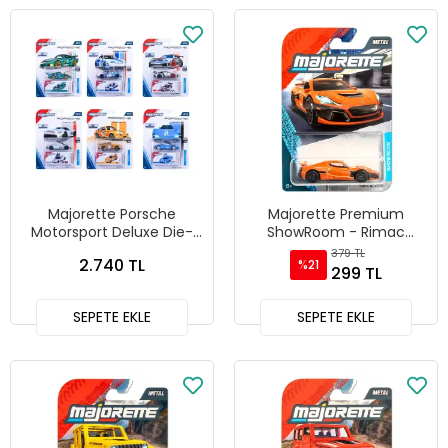
Majorette Porsche
Majorette Premium
Motorsport Deluxe Die-
ShowRoom - Rimac
cast Model Araçlar
Nevera
379 TL
2.740 TL
%21
299 TL
SEPETE EKLE
SEPETE EKLE