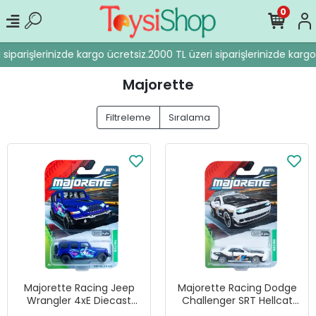
0
iparişlerinizde kargo ücretsiz.
2000 TL üzeri siparişlerinizde kargo 
Majorette
Filtreleme
Sıralama
Majorette Racing Jeep
Majorette Racing Dodge
Wrangler 4xE Diecast
Challenger SRT Hellcat
Model Araba
Diecast Model Araba