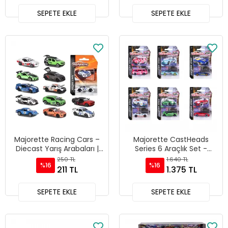
SEPETE EKLE
SEPETE EKLE
Majorette Racing Cars –
Majorette CastHeads
Diecast Yarış Arabaları |
Series 6 Araçlık Set -
212084009
212054210
250 TL
1.640 TL
%16
%16
211 TL
1.375 TL
SEPETE EKLE
SEPETE EKLE