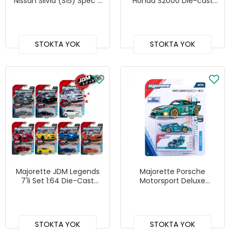
Nissan Silvia (S15) Spec R
Honda S2000 Die-cast
Aero Die-cast Model
Model Araba
Araba
STOKTA YOK
STOKTA YOK
Majorette JDM Legends
Majorette Porsche
7'li Set 1:64 Die-Cast
Motorsport Deluxe
Model Araçlar - Chase
Porsche 935 K3
Edition
STOKTA YOK
STOKTA YOK