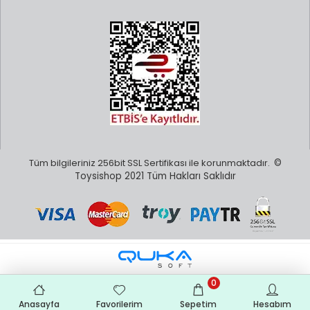
Majorette Ne Zaman Kuruldu ?
Şirket 1961 yılında Norev'i de kuran aileden Emile Véron
tarafından kuruldu (Véron soyadının tersten
okunuşu). Başlangıçta model demiryolları ve aksesuarları
üretiliyordu ve firma "Rail-Route" olarak biliniyordu. 1964'te ilk
arabalar piyasaya çıktı ve 1967'de isim Majorette olarak
değiştirildi.
Tüm bilgileriniz 256bit SSL Sertifikası ile korunmaktadır.
©
Toysishop 2021 Tüm Hakları Saklıdır
0
Anasayfa
Favorilerim
Sepetim
Hesabım