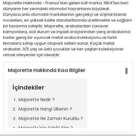
Majorette Hakkında - Fransa'dan gelen kült marka, 1964'ten beri
dünyanın her yerindeki otomobil hayranlarını büyüledi.
Dünyaca ünlü otomobil markalarının gerçekçi ve orijinal lisanslı
modelleri, en yüksek kalite standartlarında üretilmekte ve sağlam
bir tasarıma sahiptir. Majorette, arabalardan canavar
kamyonlara, acil durum ve inşaat araçlarından yarış arabalarına
kadar geniş bir oyuncak metal araba koleksiyonu ve farklı
temalara sahip uygun otopark setleri sunar. Küçük metal
arabalar, 3/5 yaş ve üstü çocuklar ve her yaştan koleksiyoner
olmak isteyenler için idealdir.
Majorette Hakkında Kısa Bilgiler
İçindekiler
Majorette Nedir ?
Majorette Hangi Ülkenin ?
Majorette Ne Zaman Kuruldu ?
Majorette'nin Sahibi Kim ?