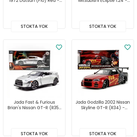
1972 Datsun (F10) Red -
Mitsubishi Eclipse 1:24 -
253203090
253203007
STOKTA YOK
STOKTA YOK
Jada Fast & Furious
Jada Godzilla 2002 Nissan
Brian's Nissan GT-R (R35)
Skyline GT-R (R34) -
- 253203082
253253024
STOKTA YOK
STOKTA YOK