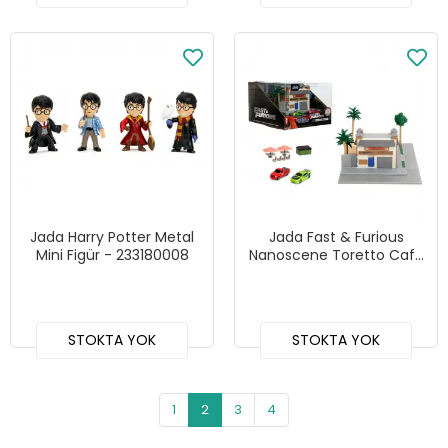
Jada Harry Potter Metal
Jada Fast & Furious
Mini Figür - 233180008
Nanoscene Toretto Cafe
Diorama Seti - 253203095
STOKTA YOK
STOKTA YOK
1
2
3
4