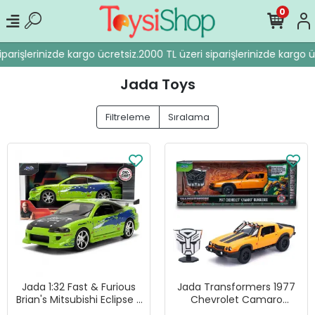
0
arişlerinizde kargo ücretsiz.
2000 TL üzeri siparişlerinizde kargo üc
Jada Toys
Filtreleme
Sıralama
Jada 1:32 Fast & Furious
Jada Transformers 1977
Brian's Mitsubishi Eclipse -
Chevrolet Camaro
Kurşun Delikli Versiyon -
Bumblebee Diecast