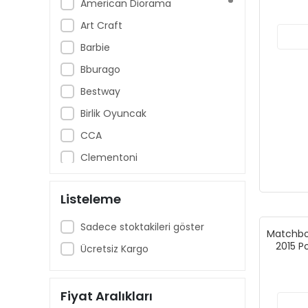
American Diorama
Art Craft
Barbie
Bburago
Bestway
Birlik Oyuncak
CCA
Clementoni
Cool Wheels
Listeleme
Dede - Fen
Dickie Toys
Sadece stoktakileri göster
Matchbo
Disney Pixar Cars
2015 P
Ücretsiz Kargo
Enchantimals
Fisher-Price
Fiyat Aralıkları