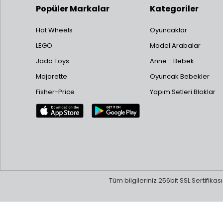
12/20
Popüler Markalar
Kategoriler
13/20
14/20
Hot Wheels
Oyuncaklar
15/20 
LEGO
Model Arabalar
16/20 
17/20 
Jada Toys
Anne - Bebek
18/2
Majorette
Oyuncak Bebekler
19/20 
20/20 
Fisher-Price
Yapım Setleri Bloklar
Tüm bilgileriniz 256bit SSL Sertifika