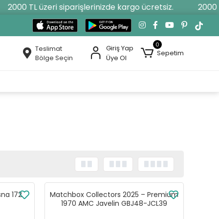
2000 TL üzeri siparişlerinizde kargo ücretsiz.
2000 TL 
0
Giriş Yap
Teslimat
Sepetim
Bölge Seçin
Üye Ol
na 172
Matchbox Collectors 2025 – Premium
1970 AMC Javelin GBJ48-JCL39