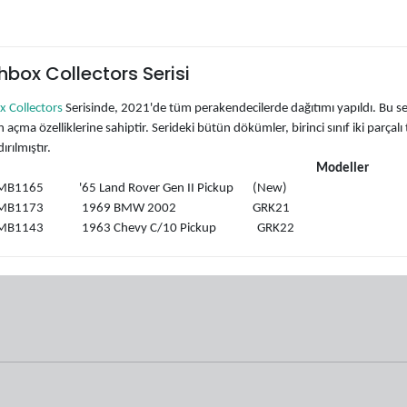
box Collectors Serisi
 Collectors
Serisinde, 2021'de tüm perakendecilerde dağıtımı yapıldı. Bu ser
açma özelliklerine sahiptir. Serideki bütün dökümler, birinci sınıf iki parçal
ırılmıştır.
Modeller
MB1165 '65 Land Rover Gen II Pickup (New)
0 MB1173 1969 BMW 2002 GRK21
 MB1143 1963 Chevy C/10 Pickup GRK22
0 MB1144 2016 BMW i8 GRK24
MB1223 Lamborghini Centenario
MB1166 Henry J. Gasser (Yeni) GRK17
 MB1225 2019 Ford Ranger GRK25
 MB1224 Porsche 550 Spyder GRK26
0 MB363
1962 Volkswagen Beetle
GRK27
MB1195 2015 Mercedes-Benz G 550 GRK28
 MB1256 Toyota FJ Cruiser GRK18