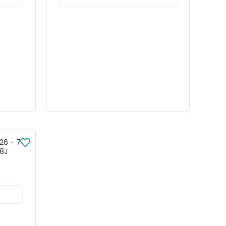
26 - 7
78J