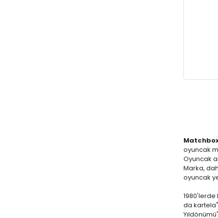
Lego
Maisto
Majorette
Matchbox
Mattel
MGA
Mini GT
MINIAUTO
Monster High
Matchbo
Motor Max
oyuncak m
New-Ray
Oyuncak ara
Marka, daha
Playskool
oyuncak ye
Polesie
1980'lerde
Polly Pocket
da kartela"
Yıldönümü"