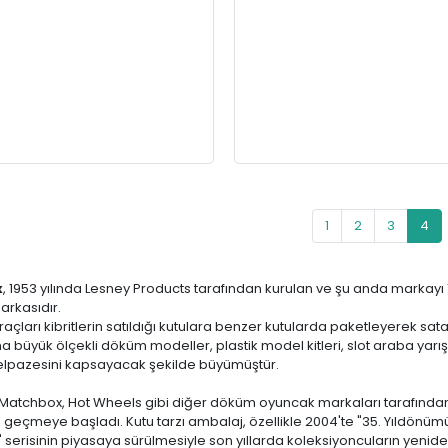
1
2
3
4
x
, 1953 yılında Lesney Products tarafından kurulan ve şu anda markayı 19
arkasıdır.
çları kibritlerin satıldığı kutulara benzer kutularda paketleyerek sat
 büyük ölçekli döküm modeller, plastik model kitleri, slot araba yarışl
lpazesini kapsayacak şekilde büyümüştür.
 Matchbox, Hot Wheels gibi diğer döküm oyuncak markaları tarafından 
 geçmeye başladı. Kutu tarzı ambalaj, özellikle 2004'te "35. Yıldönümü 
 serisinin piyasaya sürülmesiyle son yıllarda koleksiyoncuların yenid