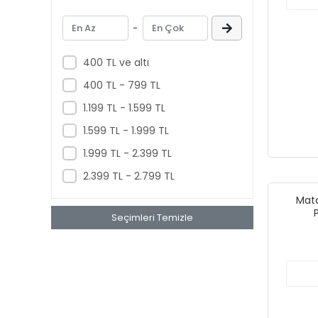
Funko
Giochi Preziosi
-
GreenLight Collectibles
400 TL ve altı
Halley
400 TL - 799 TL
Hasbro
1.199 TL - 1.599 TL
Hattrick
1.599 TL - 1.999 TL
Hobbiez World
1.999 TL - 2.399 TL
Hot Wheels
2.399 TL - 2.799 TL
INNO Models
Matc
Jada Toys
Seçimleri Temizle
Jurassic World
KingsFun
Kinsmart
Kızılkaya Oyuncak