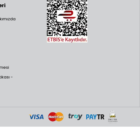
eri
kımızda
şmesi
ikası -