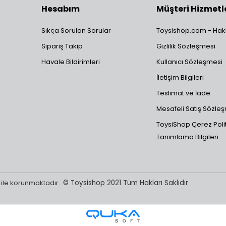
 MB1222 Divco Milk Truck GRK29
Hesabım
Müşteri Hizmetl
 MB1192 1932 Ford Pickup GRK30
 MB1162 2004 Honda S2000 GRK31
Sıkça Sorulan Sorular
Toysishop.com - Hak
MB1136 1962 Mercedes-Benz 220 SE GRK32
MB1257 Mercedes-Benz G500 Cabrio GRK19
Sipariş Takip
Gizlilik Sözleşmesi
MB1138 1964 Pontiac Grand Prix GRK33
Havale Bildirimleri
Kullanıcı Sözleşmesi
0 MB1258
Nissan GT-R NISMO
(2022 eklendi)
İletişim Bilgileri
MB1205 2016 Alfa Romeo Giulia GRK34
MB1089 1955 GMC Scenic Cruiser GRK35
Teslimat ve İade
Mesafeli Satış Sözle
ToysiShop Çerez Polit
Tanımlama Bilgileri
sı ile korunmaktadır.
© Toysishop 2021 Tüm Hakları Saklıdır