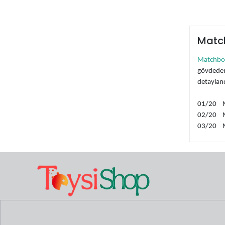
Pop Race
RMZ City
Tarmac Works
Match
Tech Deck
Matchbox
Thomas & Friends
gövdeden 
Vardem
detayland
Welly
01/20 
02/2
03/20
04/2
05/20 
06/20 
07/20
08/20
09/2
10/20 
11/20