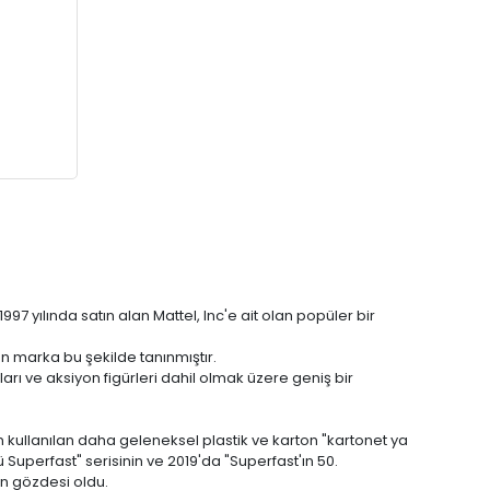
97 yılında satın alan Mattel, Inc'e ait olan popüler bir
an marka bu şekilde tanınmıştır.
arı ve aksiyon figürleri dahil olmak üzere geniş bir
kullanılan daha geleneksel plastik ve karton "kartonet ya
Superfast" serisinin ve 2019'da "Superfast'ın 50.
en gözdesi oldu.