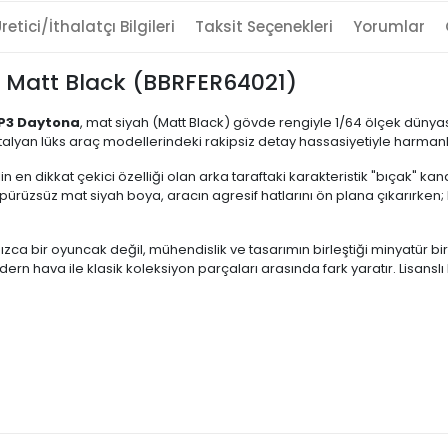
retici/İthalatçı Bilgileri
Taksit Seçenekleri
Yorumlar
a Matt Black (BBRFER64021)
P3 Daytona
, mat siyah (Matt Black) gövde rengiyle 1/64 ölçek dünya
 İtalyan lüks araç modellerindeki rakipsiz detay hassasiyetiyle harmanl
 en dikkat çekici özelliği olan arka taraftaki karakteristik "bıçak" kana
rüzsüz mat siyah boya, aracın agresif hatlarını ön plana çıkarırken; k
zca bir oyuncak değil, mühendislik ve tasarımın birleştiği minyatür bir a
ern hava ile klasik koleksiyon parçaları arasında fark yaratır. Lisansl