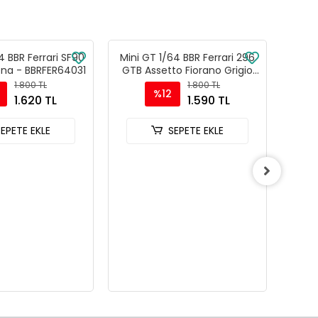
4 BBR Ferrari SF90
Mini GT 1/64 BBR Ferrari 296
Mini 
ena - BBRFER64031
GTB Assetto Fiorano Grigio
1979 
Scuro - BBRFER64007
1.800 TL
1.800 TL
%12
1.620 TL
1.590 TL
SEPETE EKLE
SEPETE EKLE