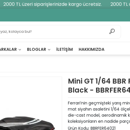
2000 TL üzeri siparişlerinizde kargo ücretsiz.
2000 TL üze
ARKALAR
BLOGLAR
İLETIŞIM
HAKKIMIZDA
Mini GT 1/64 BBR 
Black - BBRFER64
Ferrari’nin geçmişteki yarış mi
mat siyahın asaletini 1/64 ölçek
die-cast model, aerodinamik kı
koleksiyonların en nadide parçal
Ürün Kodu:
BBRFER64021