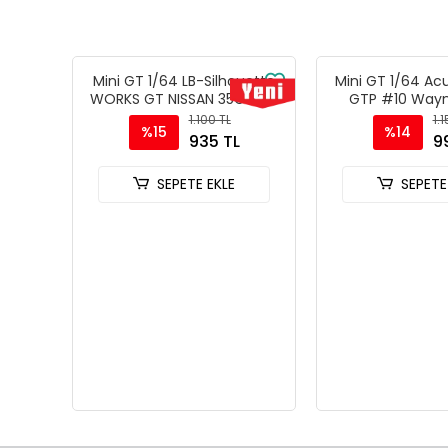
Mini GT 1/64 LB-Silhouette
Mini GT 1/64 Ac
WORKS GT NISSAN 35GT-RR
GTP #10 Wayn
Ver.2 Blue - Blister Paket
Racing with And
1.100 TL
1.
%15
%14
MGT01124-BL
IMSA Daytona 
935 TL
9
MGT010
SEPETE EKLE
SEPETE