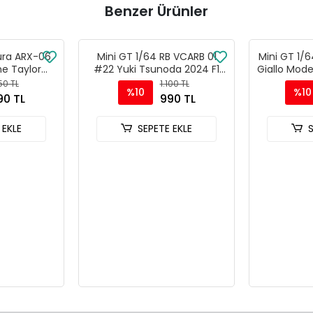
Benzer Ürünler
ura ARX-06
Mini GT 1/64 RB VCARB 01
Mini GT 1/6
e Taylor
#22 Yuki Tsunoda 2024 F1
Giallo Mod
retti 2024
2024 Bahrain GP - MGT01007
150 TL
1.100 TL
%10
%10
24 Hrs -
90 TL
990 TL
56
 EKLE
SEPETE EKLE