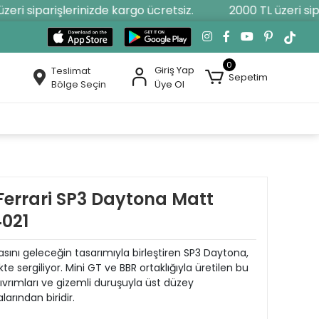
ri siparişlerinizde kargo ücretsiz.
2000 TL üzeri sipar
0
Giriş Yap
Teslimat
Sepetim
Bölge Seçin
Üye Ol
Ferrari SP3 Daytona Matt
021
rasını geleceğin tasarımıyla birleştiren SP3 Daytona,
te sergiliyor. Mini GT ve BBR ortaklığıyla üretilen bu
vrımları ve gizemli duruşuyla üst düzey
arından biridir.