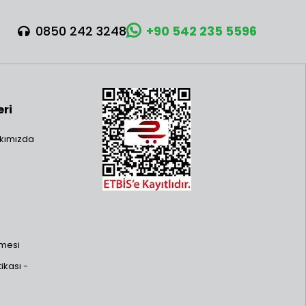
0850 242 3248
+90 542 235 5596
eri
kımızda
şmesi
ikası -