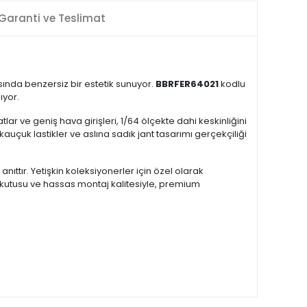
Garanti ve Teslimat
sında benzersiz bir estetik sunuyor.
BBRFER64021
kodlu
ıyor.
tlar ve geniş hava girişleri, 1/64 ölçekte dahi keskinliğini
auçuk lastikler ve aslına sadık jant tasarımı gerçekçiliği
nıttır. Yetişkin koleksiyonerler için özel olarak
ı kutusu ve hassas montaj kalitesiyle, premium