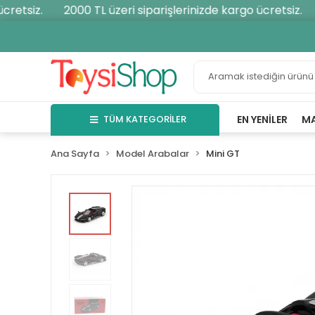
etsiz.
2000 TL üzeri siparişlerinizde kargo ücretsiz.
TÜM KATEGORİLER
EN YENILER
M
Ana Sayfa
Model Arabalar
Mini GT