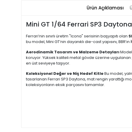
Ürün Açıklaması
Ü
Mini GT 1/64 Ferrari SP3 Dayton
Ferrari’nin sınırlı üretim "Icona" serisinin başyapıtı olan
S
bu model, Mini GT’nin dayanıklı die-cast yapısını, BBR’ın
Aerodinamik Tasarım ve Malzeme Detayları
Modelin
koruyor. Yüksek kaliteli metal gövde üzerine uygulanan pü
en üst seviyeye taşıyor.
Koleksiyonel Değer ve Niş Hedef Kitle
Bu model, yalnı
tasarlanan Ferrari SP3 Daytona, mat rengin yarattığı mod
koleksiyonların eksik parçasını tamamlar.