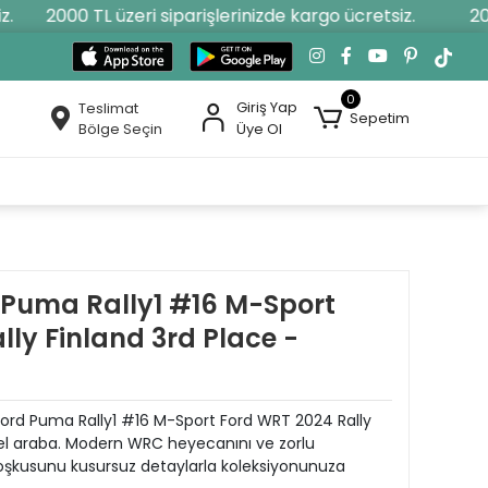
2000 TL üzeri siparişlerinizde kargo ücretsiz.
2000
0
Giriş Yap
Teslimat
Sepetim
Bölge Seçin
Üye Ol
d Puma Rally1 #16 M-Sport
ly Finland 3rd Place -
i Ford Puma Rally1 #16 M-Sport Ford WRT 2024 Rally
el araba. Modern WRC heyecanını ve zorlu
coşkusunu kusursuz detaylarla koleksiyonunuza