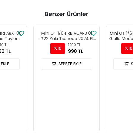
Benzer Ürünler
ura ARX-06
Mini GT 1/64 RB VCARB 01
Mini GT 1/6
e Taylor
#22 Yuki Tsunoda 2024 F1
Giallo Mod
retti 2024
2024 Bahrain GP - MGT01007
150 TL
1.100 TL
%10
%10
24 Hrs -
90 TL
990 TL
56
 EKLE
SEPETE EKLE