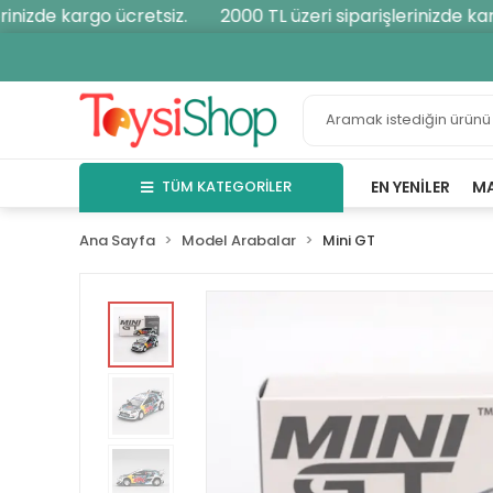
nizde kargo ücretsiz.
2000 TL üzeri siparişlerinizde kargo
TÜM KATEGORİLER
EN YENILER
M
Ana Sayfa
Model Arabalar
Mini GT