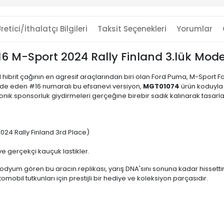
retici/İthalatçı Bilgileri
Taksit Seçenekleri
Yorumlar
6 M-Sport 2024 Rally Finland 3.lük Modeli
hibrit çağının en agresif araçlarından biri olan Ford Puma, M-Sport Fo
 elde eden #16 numaralı bu efsanevi versiyon,
MGT01074
ürün koduyla 
nik sponsorluk giydirmeleri gerçeğine birebir sadık kalınarak tasarla
24 Rally Finland 3rd Place)
e gerçekçi kauçuk lastikler.
dyum gören bu aracın replikası, yarış DNA'sını sonuna kadar hissettiren de
il tutkunları için prestijli bir hediye ve koleksiyon parçasıdır.