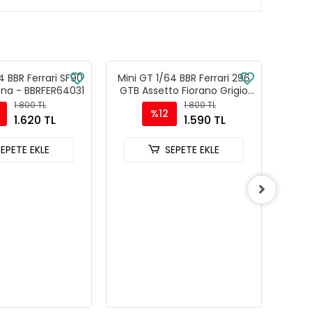
4 BBR Ferrari SF90
Mini GT 1/64 BBR Ferrari 296
Mini 
ena - BBRFER64031
GTB Assetto Fiorano Grigio
1979 
Scuro - BBRFER64007
1.800 TL
1.800 TL
%12
1.620 TL
1.590 TL
SEPETE EKLE
SEPETE EKLE