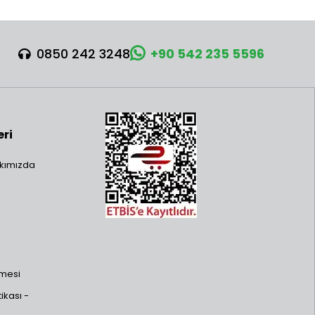
0850 242 3248
+90 542 235 5596
eri
kımızda
şmesi
ikası -