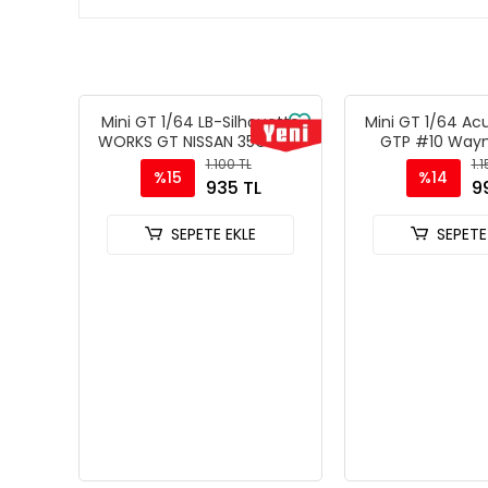
Mini GT 1/64 LB-Silhouette
Mini GT 1/64 Ac
WORKS GT NISSAN 35GT-RR
GTP #10 Wayn
Ver.2 Blue - Blister Paket
Racing with And
1.100 TL
1.
%15
%14
MGT01124-BL
IMSA Daytona 
935 TL
9
MGT010
SEPETE EKLE
SEPETE