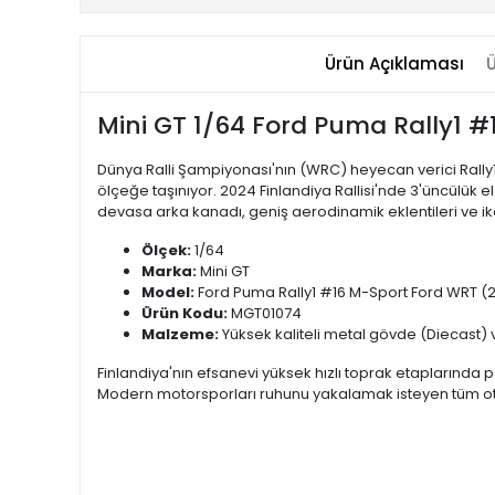
Ürün Açıklaması
Ü
Mini GT 1/64 Ford Puma Rally1 #1
Dünya Ralli Şampiyonası'nın (WRC) heyecan verici Rally1 
ölçeğe taşınıyor. 2024 Finlandiya Rallisi'nde 3'üncülük
devasa arka kanadı, geniş aerodinamik eklentileri ve iko
Ölçek:
1/64
Marka:
Mini GT
Model:
Ford Puma Rally1 #16 M-Sport Ford WRT (20
Ürün Kodu:
MGT01074
Malzeme:
Yüksek kaliteli metal gövde (Diecast) v
Finlandiya'nın efsanevi yüksek hızlı toprak etaplarında po
Modern motorsporları ruhunu yakalamak isteyen tüm otomob