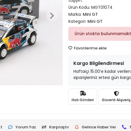
taşıyın.
Ürün Kodu:
MGT01074
Marka:
Mini GT
Kategori:
Mini GT
Ürün stokta bulunmamakt
Favorilerime ekle
Kargo Bilgilendirmesi
Haftaiçi 15.00’e kadar verilen
siparişleriniz ertesi gün kargo
Hızlı Gönderi
Güvenli Alışveriş
Et
Yorum Yaz
Karşılaştır
Gelince Haber Ver