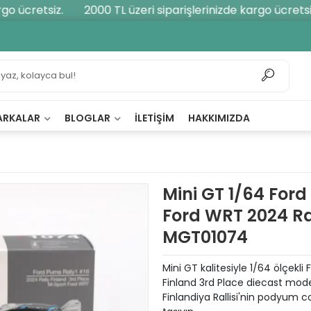
 ücretsiz.
2000 TL üzeri siparişlerinizde kargo ücretsiz.
ARKALAR
BLOGLAR
İLETIŞIM
HAKKIMIZDA
Mini GT 1/64 For
Ford WRT 2024 Ral
MGT01074
Mini GT kalitesiyle 1/64 ölçekl
Finland 3rd Place diecast mod
Finlandiya Rallisi'nin podyum 