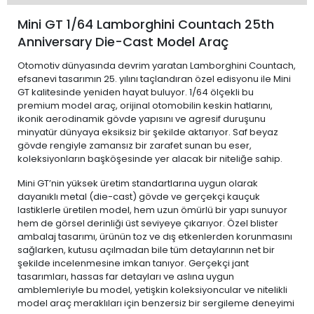
Mini GT 1/64 Lamborghini Countach 25th
Anniversary Die-Cast Model Araç
Otomotiv dünyasında devrim yaratan Lamborghini Countach,
efsanevi tasarımın 25. yılını taçlandıran özel edisyonu ile Mini
GT kalitesinde yeniden hayat buluyor. 1/64 ölçekli bu
premium model araç, orijinal otomobilin keskin hatlarını,
ikonik aerodinamik gövde yapısını ve agresif duruşunu
minyatür dünyaya eksiksiz bir şekilde aktarıyor. Saf beyaz
gövde rengiyle zamansız bir zarafet sunan bu eser,
koleksiyonların başköşesinde yer alacak bir niteliğe sahip.
Mini GT’nin yüksek üretim standartlarına uygun olarak
dayanıklı metal (die-cast) gövde ve gerçekçi kauçuk
lastiklerle üretilen model, hem uzun ömürlü bir yapı sunuyor
hem de görsel derinliği üst seviyeye çıkarıyor. Özel blister
ambalaj tasarımı, ürünün toz ve dış etkenlerden korunmasını
sağlarken, kutusu açılmadan bile tüm detaylarının net bir
şekilde incelenmesine imkan tanıyor. Gerçekçi jant
tasarımları, hassas far detayları ve aslına uygun
amblemleriyle bu model, yetişkin koleksiyoncular ve nitelikli
model araç meraklıları için benzersiz bir sergileme deneyimi