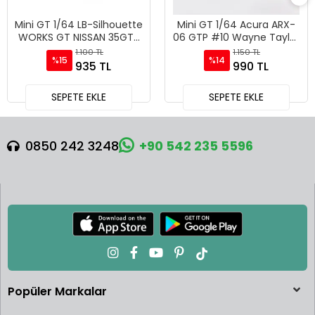
Mini GT 1/64 LB-Silhouette
Mini GT 1/64 Acura ARX-
WORKS GT NISSAN 35GT-
06 GTP #10 Wayne Taylor
RR Ver.2 Blue - Blister
Racing with Andretti 2024
1.100 TL
1.150 TL
%15
%14
Paket MGT01124-BL
IMSA Daytona 24 Hrs -
935 TL
990 TL
MGT01056
SEPETE EKLE
SEPETE EKLE
0850 242 3248
+90 542 235 5596
Popüler Markalar