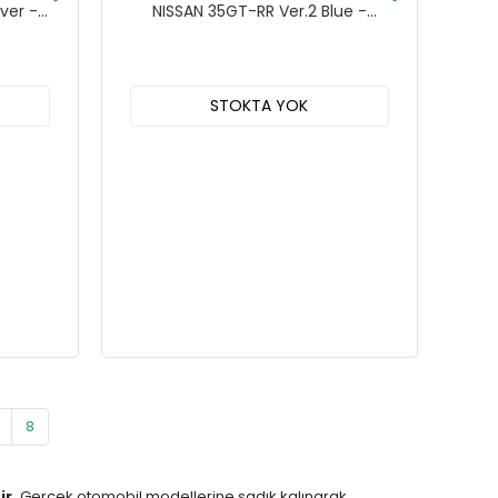
lver -
NISSAN 35GT-RR Ver.2 Blue -
MGT01124
STOKTA YOK
8
ir.
Gerçek otomobil modellerine sadık kalınarak