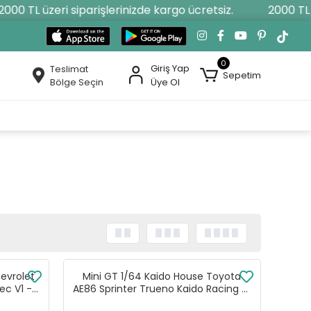
 TL üzeri siparişlerinizde kargo ücretsiz.
2000 TL üzer
0
Giriş Yap
Teslimat
Sepetim
Bölge Seçin
Üye Ol
evrolet
Mini GT 1/64 Kaido House Toyota
ec V1 -
AE86 Sprinter Trueno Kaido Racing V1
- KHMG196