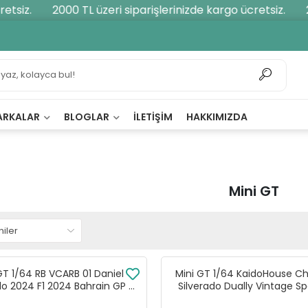
iz.
2000 TL üzeri siparişlerinizde kargo ücretsiz.
2000
ARKALAR
BLOGLAR
İLETIŞIM
HAKKIMIZDA
Mini GT
GT 1/64 RB VCARB 01 Daniel
Mini GT 1/64 KaidoHouse Ch
do 2024 F1 2024 Bahrain GP -
Silverado Dually Vintage Sp
MGT01006
KHMG192