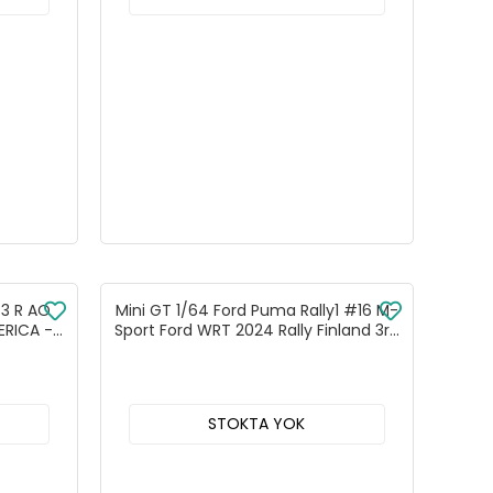
T3 R AO
Mini GT 1/64 Ford Puma Rally1 #16 M-
ERICA -
Sport Ford WRT 2024 Rally Finland 3rd
Place - MGT01074
STOKTA YOK