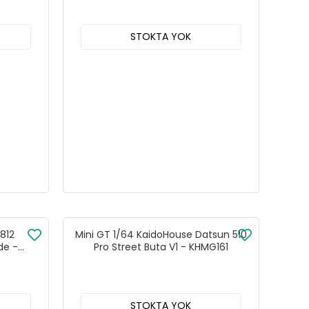
STOKTA YOK
 812
Mini GT 1/64 KaidoHouse Datsun 510
de -
Pro Street Buta V1 - KHMG161
STOKTA YOK