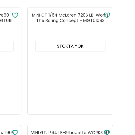
ive60
MINI GT 1/64 McLaren 720S LB-Works
GT01111
The Boring Concept - MGT01083
STOKTA YOK
nz 190E
MINI GT: 1/64 LB-Silhouette WORKS GT