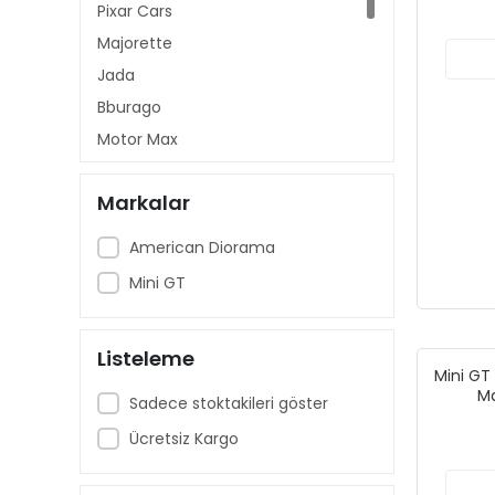
Pixar Cars
Majorette
Jada
Bburago
Motor Max
Model Motosiklet
Markalar
Tarmac Works
Matchbox
American Diorama
Mini GT
Mini GT
Greenlight
Maisto
Listeleme
Mini GT
Ma
Sadece stoktakileri göster
Ücretsiz Kargo