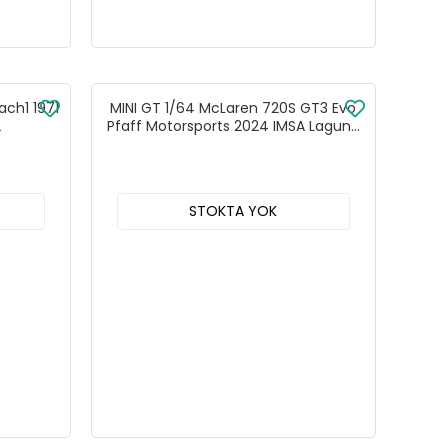
ach1 1971
MINI GT 1/64 McLaren 720S GT3 Evo
2
Pfaff Motorsports 2024 IMSA Laguna
Seca - MGT00993
STOKTA YOK