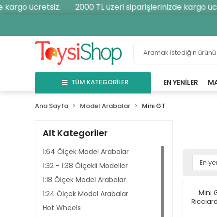
rgo ücretsiz.
2000 TL üzeri siparişlerinizde kargo ücrets
TÜM KATEGORİLER
EN YENILER
M
Ana Sayfa
Model Arabalar
Mini GT
Alt Kategoriler
1:64 Ölçek Model Arabalar
1:32 - 1:38 Ölçekli Modeller
1:18 Ölçek Model Arabalar
Mini 
1:24 Ölçek Model Arabalar
Ricciar
Hot Wheels