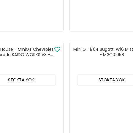
oHouse - MiniGT Chevrolet
Mini GT 1/64 Bugatti W16 Mist
verado KAIDO WORKS V3 -
- MGT01058
KHMG226
STOKTA YOK
STOKTA YOK