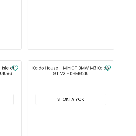
Isle of
Kaido House - MiniGT BMW M3 Kaido
T01086
GT V2 - KHMG216
STOKTA YOK