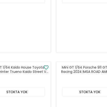
GT 1/64 Kaido House Toyota
Mini GT 1/64 Porsche 911 G
rinter Trueno Kaido Street V1
Racing 2024 IMSA ROAD AM
- KHMG180
MGT01052
STOKTA YOK
STOKTA YOK