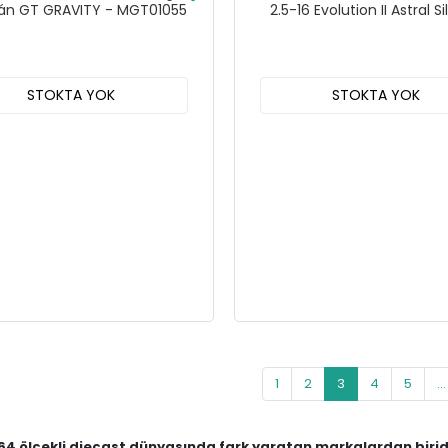
án GT GRAVITY - MGT01055
2.5-16 Evolution II Astral Si
MGT00852
STOKTA YOK
STOKTA YOK
1
2
3
4
5
...
1:64 ölçekli diecast dünyasında fark yaratan markalardan birid