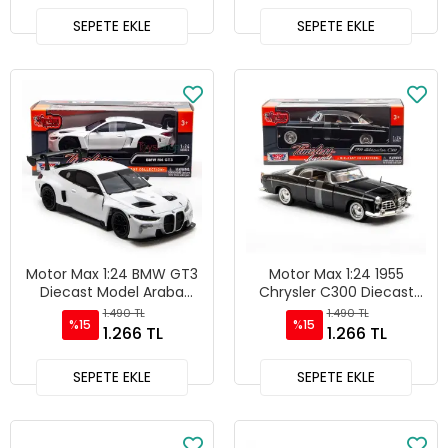
SEPETE EKLE
SEPETE EKLE
Motor Max 1:24 BMW GT3
Motor Max 1:24 1955
Diecast Model Araba
Chrysler C300 Diecast
Beyaz - 79390
Model Araba Siyah -
1.490 TL
1.490 TL
%15
%15
73302
1.266 TL
1.266 TL
SEPETE EKLE
SEPETE EKLE