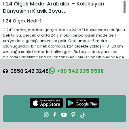
1:24 Ölçek Model Arabalar – Koleksiyon
Dünyasının Klasik Boyutu
1:24 Ölçek Nedir?
“1:24” ifadesi, modelin gerçek aracın 24’te 1’i boyutunda olduğunu
belirtir. Bu, gerçek araçta 24 cm olan bir parçanın modelde 1
cm’ye denk geldiği anlamına gelir. Ortalama 4–5 metre
uzunluğundaki bir binek otomobil, 1:24 ölçekte yaklaşık 18–20 cm
uzunluğa sahip bir model haline gelir. Bu boyut, detayların net
biçimde yansıtılmasına imkân tanırken koleksiyon vitrinlerinde de
dikkat çekici bir görünüm sunar.
0850 242 3248
+90 542 235 5596
Koleksiyoncuların Tercihi
1:24 ölçekli diecast model arabalar, açılabilen kapılar, ince
işlenmiş iç mekânlar ve gerçeğine sadık boya kalitesi ile
koleksiyoncuların favori ölçülerinden biridir. Metal (diecast)
gövde ve plastik detayların kombinasyonu hem dayanıklılık hem
de gerçekçi bir görünüm sağlar. Bu özellikleri sayesinde hem
uzun süreli koleksiyon sergilemeleri hem de özenli hediye
seçimleri için idealdir.
Kimler İçin Uygundur?