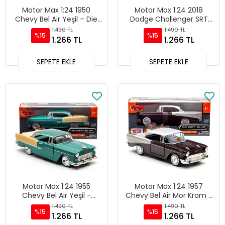
Motor Max 1:24 1950
Motor Max 1:24 2018
Chevy Bel Air Yeşil – Die
Dodge Challenger SRT
Cast Model Araba 73268
Hellcat Widebody Die-
1.490 TL
1.490 TL
%15
%15
Cast Kırmızı Model Araba
1.266 TL
1.266 TL
- 79350
SEPETE EKLE
SEPETE EKLE
Motor Max 1:24 1955
Motor Max 1:24 1957
Chevy Bel Air Yeşil -
Chevy Bel Air Mor Krom -
73229
73228
1.490 TL
1.490 TL
%15
%15
1.266 TL
1.266 TL