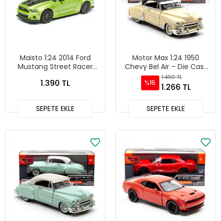
Maisto 1:24 2014 Ford
Motor Max 1:24 1950
Mustang Street Racer
Chevy Bel Air – Die Cast
Yeşil Metal Model Araba -
Model Araba Sarı - 73268
1.490 TL
1.390 TL
%15
31506
1.266 TL
SEPETE EKLE
SEPETE EKLE