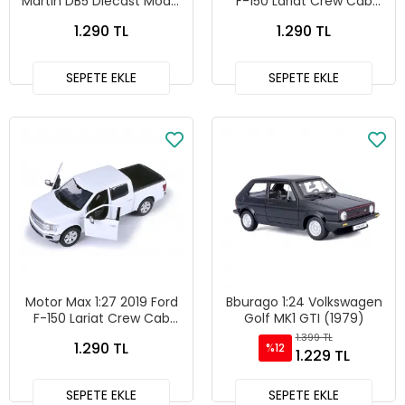
Martin DB5 Diecast Model
F-150 Lariat Crew Cab
Araba Bej - 79375
Diecast Model Araba
1.290 TL
1.290 TL
Kırmızı - 79363
SEPETE EKLE
SEPETE EKLE
Motor Max 1:27 2019 Ford
Bburago 1:24 Volkswagen
F-150 Lariat Crew Cab
Golf MK1 GTI (1979)
Diecast Model Araba
1.399 TL
1.290 TL
%12
Beyaz - 76363
1.229 TL
SEPETE EKLE
SEPETE EKLE