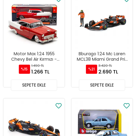
Motor Max 1:24 1955
Bburago 1:24 Mc Laren
Chevy Bel Air Kırmızı -
MCL38 Miami Grand Prix
73229
2024 Lando Norris
1.490 TL
3.420 TL
%15
%21
Sürücülü - 28040
1.266 TL
2.690 TL
SEPETE EKLE
SEPETE EKLE