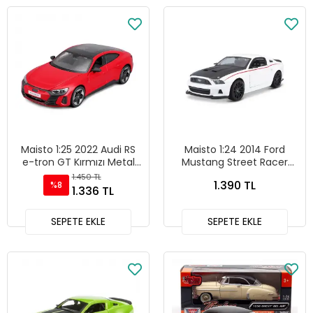
Maisto 1:25 2022 Audi RS
Maisto 1:24 2014 Ford
e-tron GT Kırmızı Metal
Mustang Street Racer
Model Araba - 32907
Beyaz Metal Model Araba
1.450 TL
1.390 TL
%8
- 31506
1.336 TL
SEPETE EKLE
SEPETE EKLE