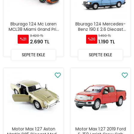
Bburago 1:24 Mc Laren
Bburago 1:24 Mercedes-
MCL38 Miami Grand Prix
Benz 190 E 2.6 Diecast
2024 - 28033
Model Araba - Mavi
3.420 TL
1.490 TL
%21
%20
2.690 TL
1.190 TL
SEPETE EKLE
SEPETE EKLE
Motor Max 1:27 Aston
Motor Max 1:27 2019 Ford