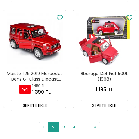
Maisto 1:25 2019 Mercedes
Bburago 1:24 Fiat 500L
Benz G-Class Diecast
(1968)
Model Araba Kırmızı- 31531
1.450 TL
1.195 TL
%4
1.390 TL
SEPETE EKLE
SEPETE EKLE
1
2
3
4
...
8