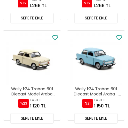
%15
%15
Beyaz - 73357
Siyah - 73357
1.266 TL
1.266 TL
SEPETE EKLE
SEPETE EKLE
Welly 1:24 Traban 601
Welly 1:24 Traban 601
Diecast Model Araba
Diecast Model Araba -
Krem - 24037W
24037W
1.450 TL
1.450 TL
%23
%21
1.120 TL
1.150 TL
SEPETE EKLE
SEPETE EKLE