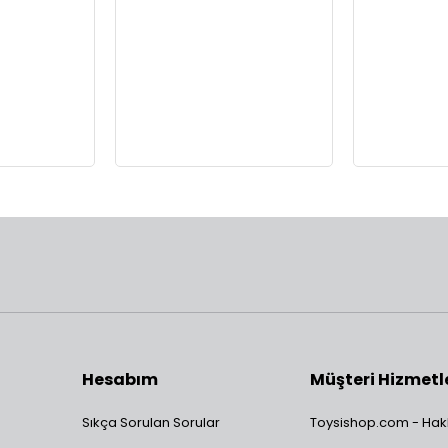
Hesabım
Müşteri Hizmetl
Sıkça Sorulan Sorular
Toysishop.com - Hak