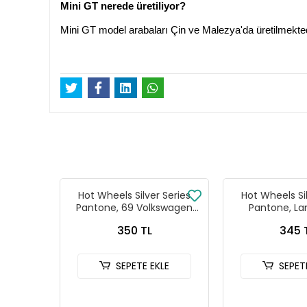
Mini GT nerede üretiliyor?
Mini GT model arabaları Çin ve Malezya'da üretilmektedir
Hot Wheels Silver Series
Hot Wheels Sil
Pantone, 69 Volkswagen
Pantone, La
Squareback
Defende
350 TL
345 
SEPETE EKLE
SEPET