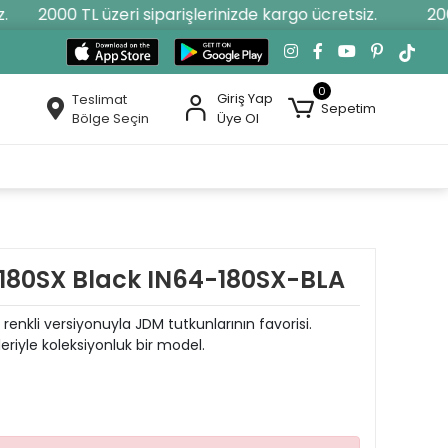
2000 TL üzeri siparişlerinizde kargo ücretsiz.
2000 
0
Giriş Yap
Teslimat
Sepetim
Bölge Seçin
Üye Ol
 180SX Black IN64-180SX-BLA
renkli versiyonuyla JDM tutkunlarının favorisi.
eriyle koleksiyonluk bir model.