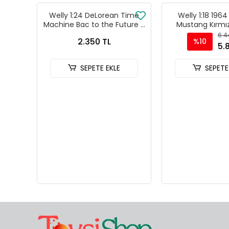
Welly 1:24 DeLorean Time
Welly 1:18 1964
Machine Bac to the Future 3
Mustang Kırmız
- 22444W
Model Araba -
6.4
2.350 TL
%10
5.
SEPETE EKLE
SEPETE