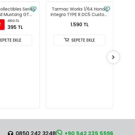
llectibles Series
Tarmac Works 1/64 Honda
Tarm
rd Mustang GT
Integra TYPE R DC5 Custom
Civ
odel Araba Gri -
Blue Metallic - ROAD64
10th
450 TL
1.590 TL
2
82510C
T64R-TL022-BL
395 TL
SEPETE EKLE
SEPETE EKLE
0850 242 3248
+90 542 235 5596