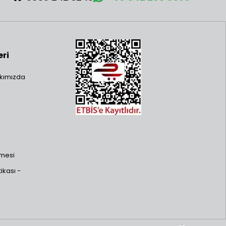
eri
kımızda
şmesi
ikası -