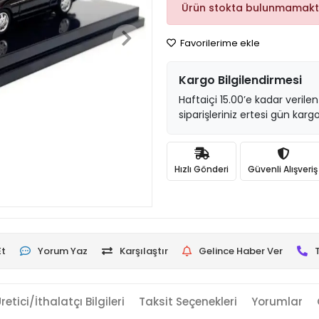
Ürün stokta bulunmamakt
Favorilerime ekle
Kargo Bilgilendirmesi
Haftaiçi 15.00’e kadar verilen
siparişleriniz ertesi gün kargo
Hızlı Gönderi
Güvenli Alışveriş
Et
Yorum Yaz
Karşılaştır
Gelince Haber Ver
retici/İthalatçı Bilgileri
Taksit Seçenekleri
Yorumlar