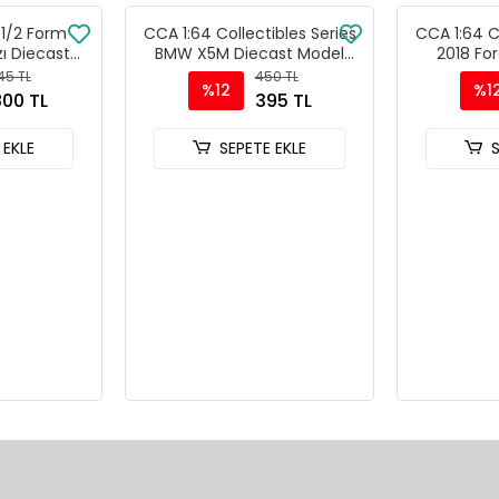
 1/2 Form
CCA 1:64 Collectibles Series
CCA 1:64 Co
ı Diecast
BMW X5M Diecast Model
2018 Fo
 12519H-W
Araba Kırmızı - 82523CK
Diecast M
45 TL
450 TL
%12
%1
800 TL
395 TL
 EKLE
SEPETE EKLE