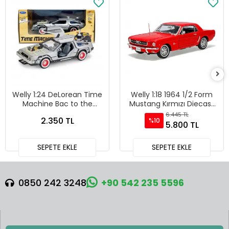
Welly 1:24 DeLorean Time
Welly 1:18 1964 1/2 Form
Machine Bac to the
Mustang Kırmızı Diecast
Future 3 - 22444W
Model Araba - 12519H-W
6.445 TL
2.350 TL
%10
5.800 TL
SEPETE EKLE
SEPETE EKLE
0850 242 3248
+90 542 235 5596