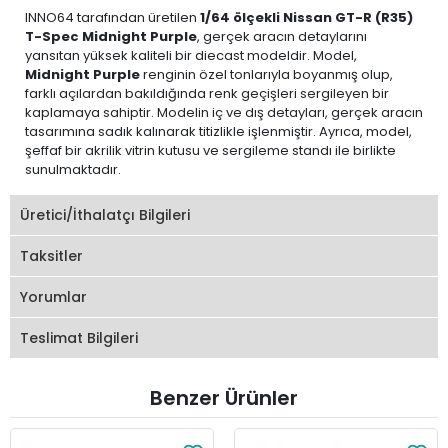
INNO64 tarafından üretilen
1/64 ölçekli Nissan GT-R (R35)
T-Spec Midnight Purple
, gerçek aracın detaylarını
yansıtan yüksek kaliteli bir diecast modeldir. Model,
Midnight Purple
renginin özel tonlarıyla boyanmış olup,
farklı açılardan bakıldığında renk geçişleri sergileyen bir
kaplamaya sahiptir. Modelin iç ve dış detayları, gerçek aracın
tasarımına sadık kalınarak titizlikle işlenmiştir. Ayrıca, model,
şeffaf bir akrilik vitrin kutusu ve sergileme standı ile birlikte
sunulmaktadır.
Üretici/İthalatçı Bilgileri
Taksitler
Yorumlar
Teslimat Bilgileri
Benzer Ürünler