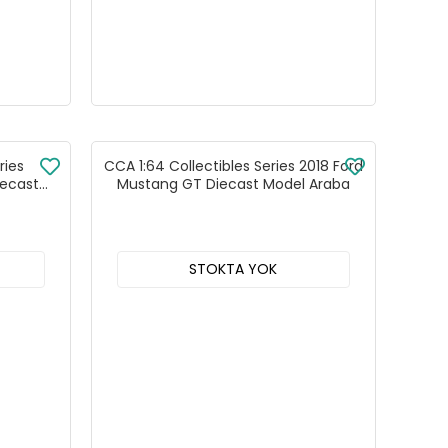
ries
CCA 1:64 Collectibles Series 2018 Ford
iecast
Mustang GT Diecast Model Araba
525C
STOKTA YOK