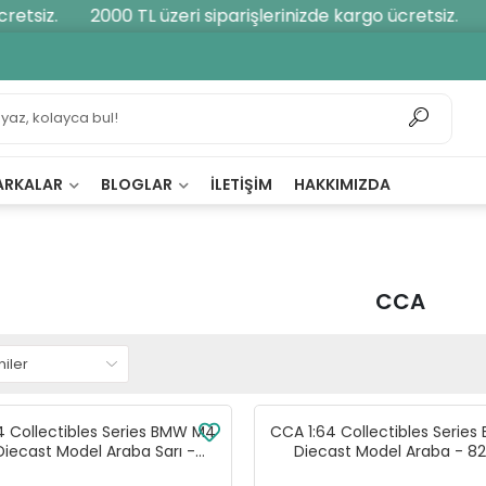
siz.
2000 TL üzeri siparişlerinizde kargo ücretsiz.
200
ARKALAR
BLOGLAR
İLETIŞIM
HAKKIMIZDA
CCA
4 Collectibles Series BMW M4
CCA 1:64 Collectibles Serie
iecast Model Araba Sarı -
Diecast Model Araba - 8
82516C