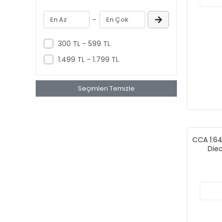
Funko
Giochi Preziosi
-
GreenLight Collectibles
300 TL - 599 TL
Halley
1.499 TL - 1.799 TL
Hasbro
Hattrick
Seçimleri Temizle
Hobbiez World
Hot Wheels
INNO Models
CCA 1:64
Jada Toys
Die
Jurassic World
KingsFun
Kinsmart
Kızılkaya Oyuncak