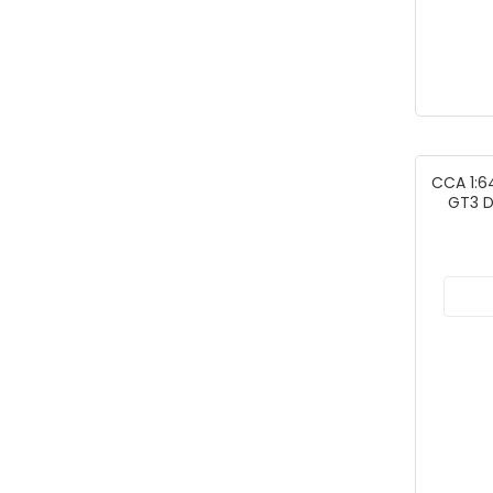
Pop Race
RMZ City
Tarmac Works
Tech Deck
Thomas & Friends
Vardem
CCA 1:6
GT3 D
Welly