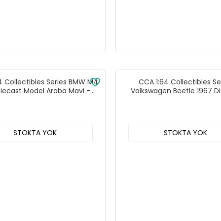
4 Collectibles Series BMW M4
CCA 1:64 Collectibles Se
iecast Model Araba Mavi -
Volkswagen Beetle 1967 D
82516C
Model Araba Krem - 82
STOKTA YOK
STOKTA YOK