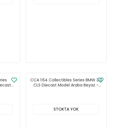
ries
CCA 1:64 Collectibles Series BMW 3.0
iecast
CLS Diecast Model Araba Beyaz -
25FC
82535C
STOKTA YOK