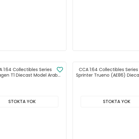
 1:64 Collectibles Series
CCA 1:64 Collectibles Serie
agen T1 Diecast Model Araba
Sprinter Trueno (AE86) Diec
Mavi - 82526FC
Araba Beyaz - 82517
STOKTA YOK
STOKTA YOK