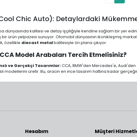
Cool Chic Auto): Detaylardaki Mükemmel
a dünyasında kalitesi ve detay işçiliğiyle kendine sağlam bir yer ed
bir ürün yelpazesi sunuyor. Otomobil dünyasının ikonikleşmiş markaların
, özellikle
diecast metal
kalitesiyle ön plana çıkıyor.
CCA Model Arabaları Tercih Etmelisiniz?
nslı ve Gerçekçi Tasarımlar:
CCA, BMW'den Mercedes'e, Audi'den s
slı modellerini üretir. Bu, aracın en ince tasarım hattına kadar gerçeği
raktif Özellikler:
Çoğu modelde bulunan açılabilir kapılar, kaput ve bag
eri ile model araba deneyimi bir üst seviyeye taşınır.
nıklı Diecast Gövde:
Metal gövde yapısı sayesinde uzun ömürlü bir
nıklı bir oyuncak hem de yetişkinler için değerli bir koleksiyon parçası
k Çeşitliliği:
Özellikle
1:24
ve
1:32
ölçeklerdeki başarısıyla bilinen ma
nekler sunar.
Hesabım
Müşteri Hizmetl
iyonunuzun En Şık Parçası Toysishop'ta!