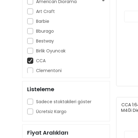
American Diorama
Art Craft
Barbie
Bburago
Bestway
Birlik Oyuncak
CCA
Clementoni
Cool Wheels
Listeleme
Dede - Fen
Dickie Toys
Sadece stoktakileri göster
CCA 1:6
Disney Pixar Cars
M40i Di
Ücretsiz Kargo
Enchantimals
Fisher-Price
Fiyat Aralıkları