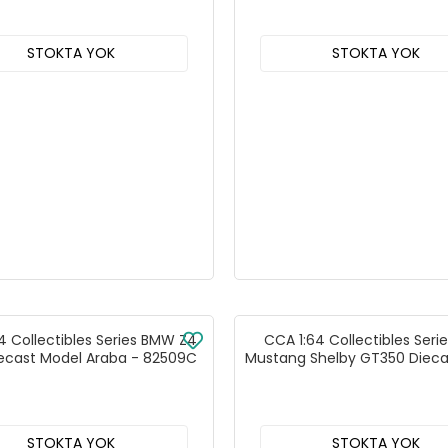
STOKTA YOK
STOKTA YOK
4 Collectibles Series BMW Z4
CCA 1:64 Collectibles Seri
ecast Model Araba - 82509C
Mustang Shelby GT350 Dieca
Araba Kırmızı - 8253
STOKTA YOK
STOKTA YOK