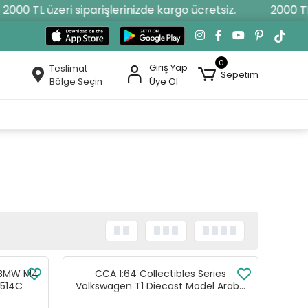
0 TL üzeri siparişlerinizde kargo ücretsiz.
2000 TL üze
0
Giriş Yap
Teslimat
Sepetim
Bölge Seçin
Üye Ol
s BMW M4
CCA 1:64 Collectibles Series
2514C
Volkswagen T1 Diecast Model Araba
Yeşil - 82526C