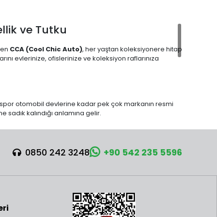
lik ve Tutku
inen
CCA (Cool Chic Auto)
, her yaştan koleksiyonere hitap
ı evlerinize, ofislerinize ve koleksiyon raflarınıza
por otomobil devlerine kadar pek çok markanın resmi
ne sadık kalındığı anlamına gelir.
aj detaylarının yanı sıra; ışıklı farlar ve gerçekçi motor
0850 242 3248
+90 542 235 5596
 kullanım sunan CCA modelleri, hem çocuklar için
dır.
rka, sergileme alanı ve detay beklentisine göre farklı
eri