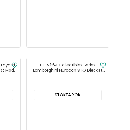
s Toyota
CCA 1:64 Collectibles Series
ast Model
Lamborghini Huracan STO Diecast
C
Model Araba Gri - 82512AC
STOKTA YOK