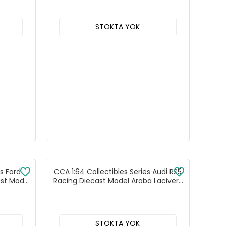
STOKTA YOK
es Ford
CCA 1:64 Collectibles Series Audi RS5
st Model
Racing Diecast Model Araba Lacivert
4C
- 82522C
STOKTA YOK