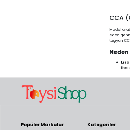
CCA (
Model arab
eden geniş 
taşıyan CCA
Neden 
Lisa
lisan
İnte
sesl
Daya
daya
Ölçe
seçe
Popüler Markalar
Kategoriler
Koleks