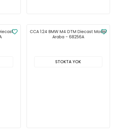
Diecast
CCA 1:24 BMW M4 DTM Diecast Model
A
Araba - 68256A
STOKTA YOK