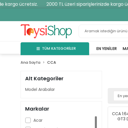
kargo ücretsiz.
2000 TL üzeri siparişlerinizde kargo ücret
TÜM KATEGORİLER
EN YENILER
M
Ana Sayfa
CCA
Alt Kategoriler
Model Arabalar
Markalar
CCA 1:6
GT3 D
Acar