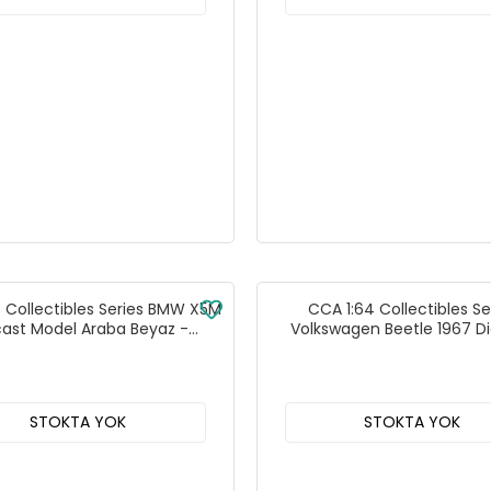
 Collectibles Series BMW X5M
CCA 1:64 Collectibles Se
cast Model Araba Beyaz -
Volkswagen Beetle 1967 D
82523AC
Model Araba Mavi - 825
STOKTA YOK
STOKTA YOK