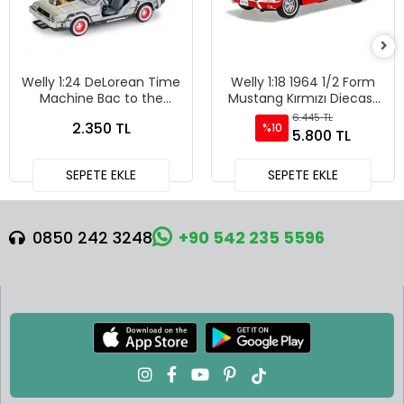
Welly 1:24 DeLorean Time
Welly 1:18 1964 1/2 Form
Machine Bac to the
Mustang Kırmızı Diecast
Future 3 - 22444W
Model Araba - 12519H-W
6.445 TL
2.350 TL
%10
5.800 TL
SEPETE EKLE
SEPETE EKLE
0850 242 3248
+90 542 235 5596